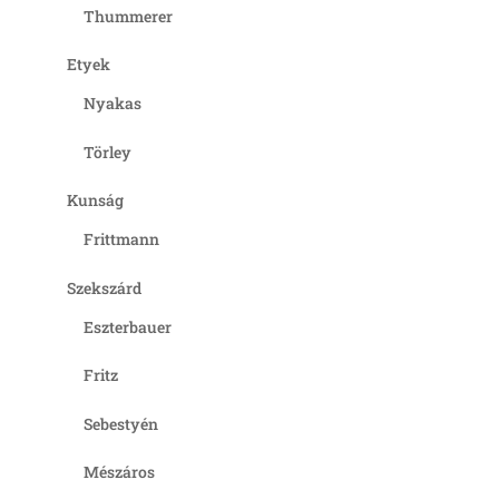
Thummerer
Etyek
Nyakas
Törley
Kunság
Frittmann
Szekszárd
Eszterbauer
Fritz
Sebestyén
Mészáros