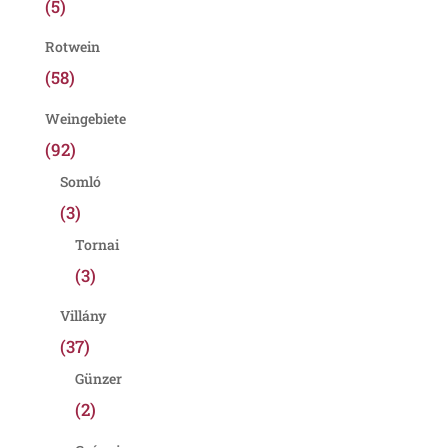
(5)
Rotwein
(58)
Weingebiete
(92)
Somló
(3)
Tornai
(3)
Villány
(37)
Günzer
(2)