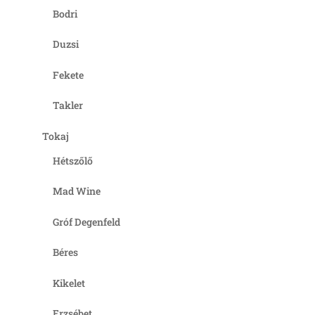
Bodri
Duzsi
Fekete
Takler
Tokaj
Hétszőlő
Mad Wine
Gróf Degenfeld
Béres
Kikelet
Erzsébet