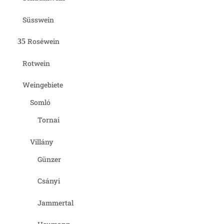
Süsswein
Roséwein
Rotwein
Weingebiete
Somló
Tornai
Villány
Günzer
Csányi
Jammertal