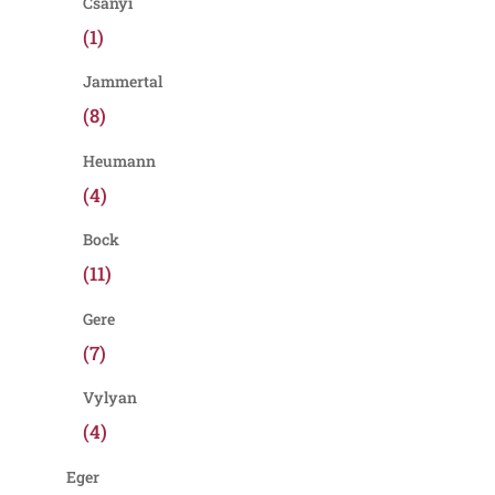
Csányi
(1)
Jammertal
(8)
Heumann
(4)
Bock
(11)
Gere
(7)
Vylyan
(4)
Eger