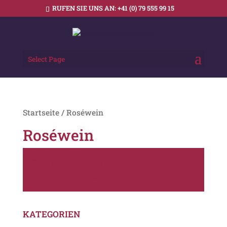
RUFEN SIE UNS AN:
+41 (0) 79 555 99 15
Select Page
Startseite
/ Roséwein
Roséwein
Es wurden keine Produkte gefunden,
die Ihrer Auswahl entsprechen.
KATEGORIEN