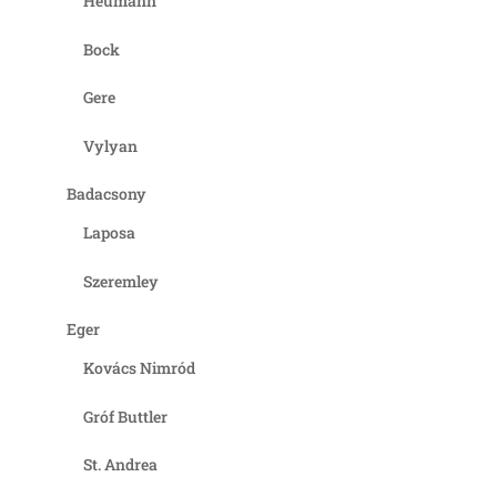
Heumann
Bock
Gere
Vylyan
Badacsony
Laposa
Szeremley
Eger
Kovács Nimród
Gróf Buttler
St. Andrea