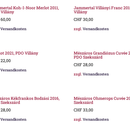
ertal Koh-I-Noor Merlot 2011,
Jammertal Villányi Franc 20
Villány
Villány
60,00
CHF
30,00
.
Versandkosten
zzgl.
Versandkosten
ot 2021, PDO Villány
Mészáros Grandiózus Cuvée 2
PDO Szekszárd
22,00
CHF
28,00
.
Versandkosten
zzgl.
Versandkosten
áros Kékfrankos Bodzási 2016,
Mészáros Ohmerops Cuvée 20
 Szekszárd
Szekszárd
28,00
CHF
33,00
.
Versandkosten
zzgl.
Versandkosten