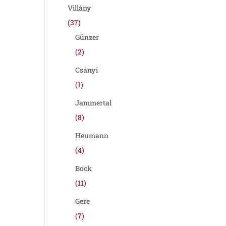
Villány
(37)
Günzer
(2)
Csányi
(1)
Jammertal
(8)
Heumann
(4)
Bock
(11)
Gere
(7)