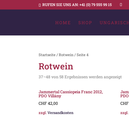
RUFEN SIE UNS AN:
+41 (0) 79 555 99 15
HOME
SHOP
UNGARISC
Startseite
/
Rotwein
/ Seite 4
Rotwein
37–48 von 58 Ergebnissen werden angezeigt
Jammertal Cassiopeia Franc 2012,
Jamm
PDO Villány
PDO 
CHF
42,00
CHF
zzgl.
Versandkosten
zzgl