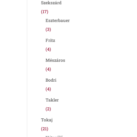
Szekszárd
(17)
Eszterbauer
(3)
Fritz
(4)
Mészáros
(4)
Bodri
(4)
Takler
(2)
Tokaj
(21)