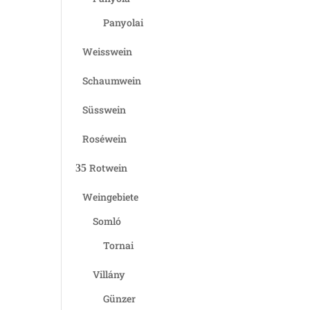
Panyolai
Weisswein
Schaumwein
Süsswein
Roséwein
Rotwein
Weingebiete
Somló
Tornai
Villány
Günzer