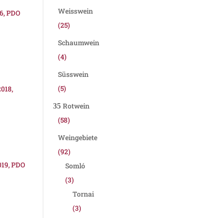
Weisswein
16, PDO
(25)
Schaumwein
(4)
Süsswein
(5)
018,
Rotwein
(58)
Weingebiete
(92)
19, PDO
Somló
(3)
Tornai
(3)