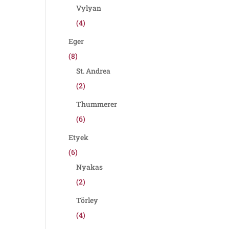
Vylyan
(4)
Eger
(8)
St. Andrea
(2)
Thummerer
(6)
Etyek
(6)
Nyakas
(2)
Törley
(4)