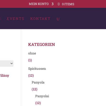
MEIN KONTO
0 ITEMS
S
EVENTS
KONTAKT
KATEGORIEN
ohne
(1)
Spirituosen
illány
(12)
Panyola
(12)
Panyolai
(12)