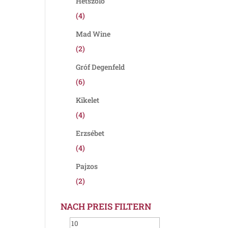
Hétszőlő
(4)
Mad Wine
(2)
Gróf Degenfeld
(6)
Kikelet
(4)
Erzsébet
(4)
Pajzos
(2)
NACH PREIS FILTERN