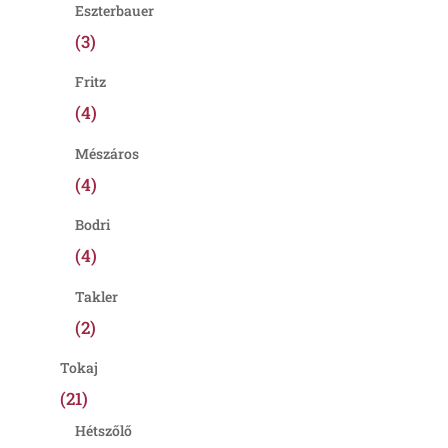
Eszterbauer
(3)
Fritz
(4)
Mészáros
(4)
Bodri
(4)
Takler
(2)
Tokaj
(21)
Hétszőlő