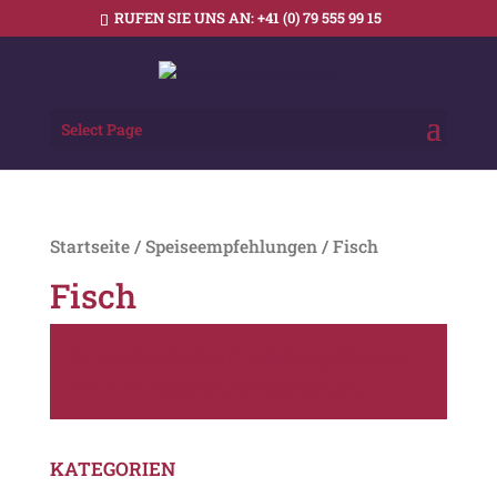
RUFEN SIE UNS AN:
+41 (0) 79 555 99 15
Select Page
Startseite
/
Speiseempfehlungen
/ Fisch
Fisch
Es wurden keine Produkte gefunden,
die Ihrer Auswahl entsprechen.
KATEGORIEN