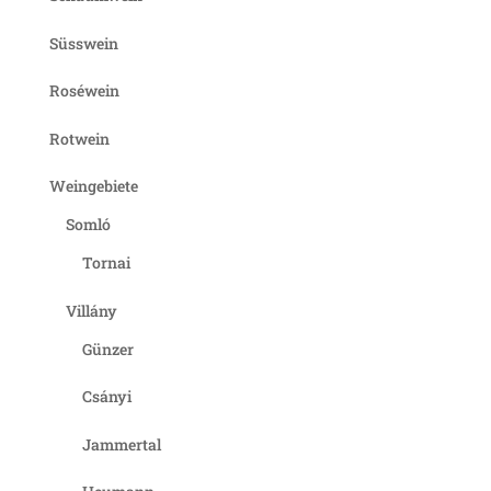
Süsswein
Roséwein
Rotwein
Weingebiete
Somló
Tornai
Villány
Günzer
Csányi
Jammertal