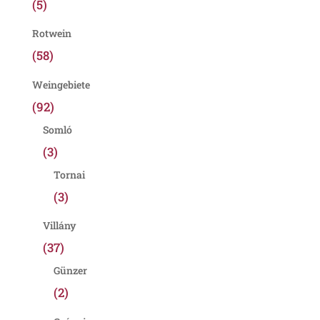
(5)
Rotwein
(58)
Weingebiete
(92)
Somló
(3)
Tornai
(3)
Villány
(37)
Günzer
(2)