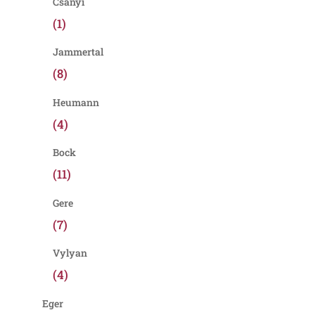
Csányi
(1)
Jammertal
(8)
Heumann
(4)
Bock
(11)
Gere
(7)
Vylyan
(4)
Eger