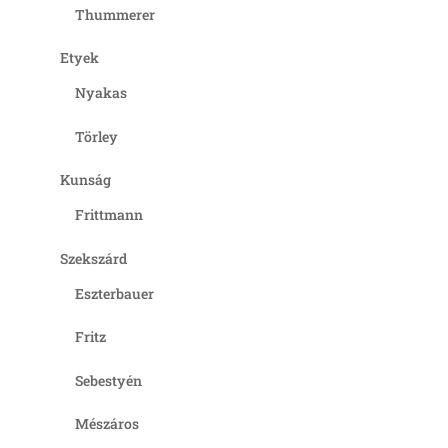
Thummerer
Etyek
Nyakas
Törley
Kunság
Frittmann
Szekszárd
Eszterbauer
Fritz
Sebestyén
Mészáros