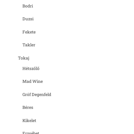
Bodri
Duzsi
Fekete
Takler
Tokaj
Hétszőlő
Mad Wine
Gróf Degenfeld
Béres
Kikelet
Erzsébet