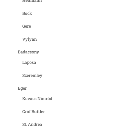
Heumann
Bock
Gere
Vylyan
Badacsony
Laposa
Szeremley
Eger
Kovács Nimród
Gróf Buttler
St. Andrea