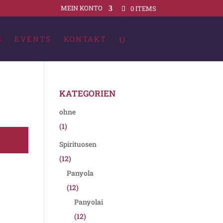
MEIN KONTO
0 ITEMS
S
EVENTS
KONTAKT
KATEGORIEN
ohne
(1)
Spirituosen
(12)
Panyola
(12)
Panyolai
(12)