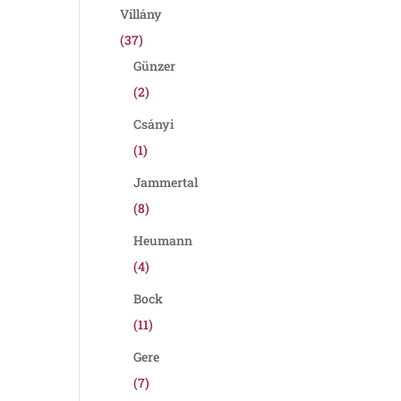
Villány
(37)
Günzer
(2)
Csányi
(1)
Jammertal
(8)
Heumann
(4)
Bock
(11)
Gere
(7)