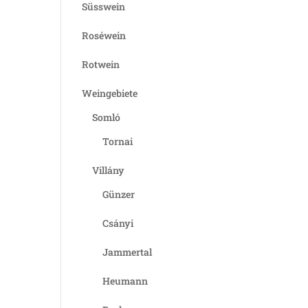
Süsswein
Roséwein
Rotwein
Weingebiete
Somló
Tornai
Villány
Günzer
Csányi
Jammertal
Heumann