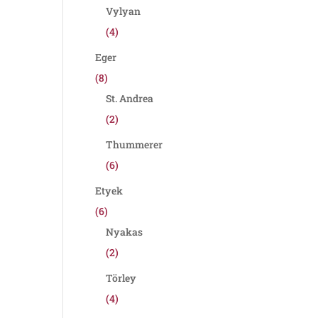
Vylyan
(4)
Eger
(8)
St. Andrea
(2)
Thummerer
(6)
Etyek
(6)
Nyakas
(2)
Törley
(4)