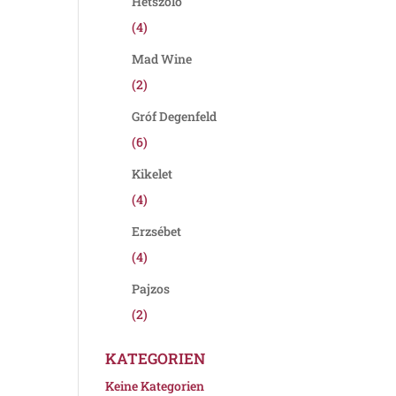
Hétszőlő
(4)
Mad Wine
(2)
Gróf Degenfeld
(6)
Kikelet
(4)
Erzsébet
(4)
Pajzos
(2)
KATEGORIEN
Keine Kategorien