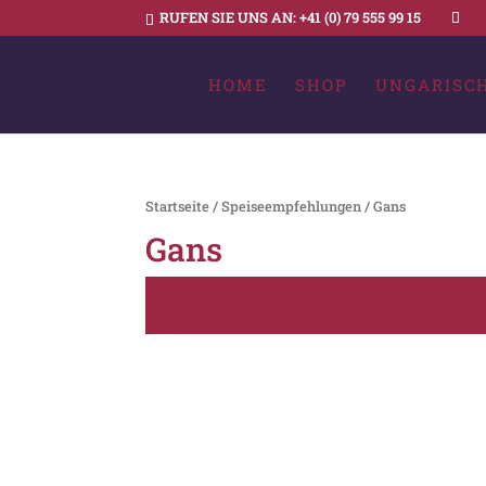
RUFEN SIE UNS AN:
+41 (0) 79 555 99 15
HOME
SHOP
UNGARISC
Startseite
/
Speiseempfehlungen
/ Gans
Gans
Es wurden keine Produkte gefunden