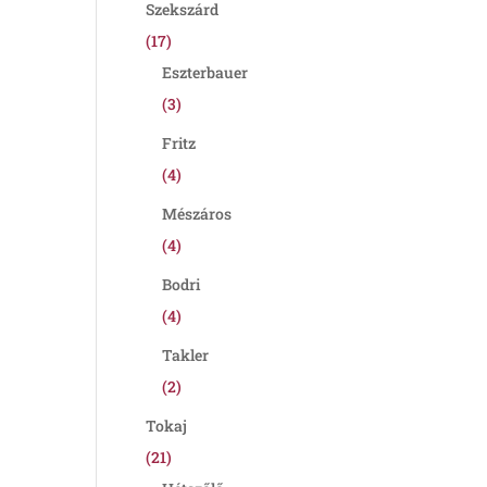
Szekszárd
(17)
Eszterbauer
(3)
Fritz
(4)
Mészáros
(4)
Bodri
(4)
Takler
(2)
Tokaj
(21)