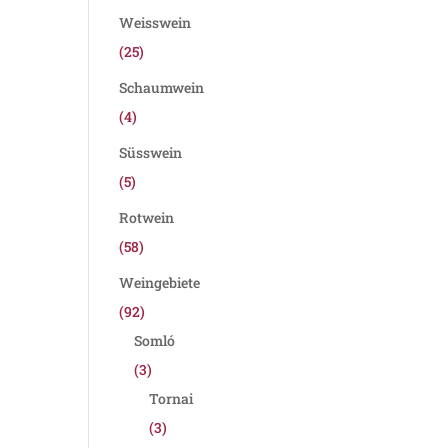
Weisswein
(25)
Schaumwein
(4)
Süsswein
(5)
Rotwein
(58)
Weingebiete
(92)
Somló
(3)
Tornai
(3)