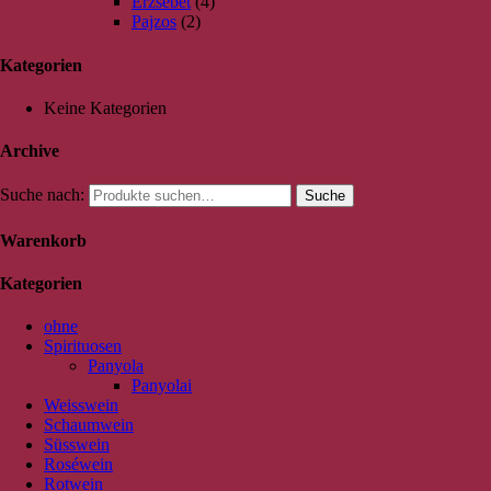
Erzsébet
(4)
Pajzos
(2)
Kategorien
Keine Kategorien
Archive
Suche nach:
Suche
Warenkorb
Kategorien
ohne
Spirituosen
Panyola
Panyolai
Weisswein
Schaumwein
Süsswein
Roséwein
Rotwein