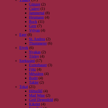
Günzer
(2)
Csányi
(1)
Jammertal
(8)
Heumann
(4)
Bock
(11)
Gere
(7)
Vylyan
(4)
Eger
(8)
St. Andrea
(2)
Thummerer
(6)
Etyek
(6)
Nyakas
(2)
Törley
(4)
Szekszárd
(17)
Eszterbauer
(3)
Fritz
(4)
Mészáros
(4)
Bodri
(4)
Takler
(2)
Tokaj
(21)
Hétszőlő
(4)
Mad Wine
(2)
Gróf Degenfeld
(6)
Kikelet
(4)