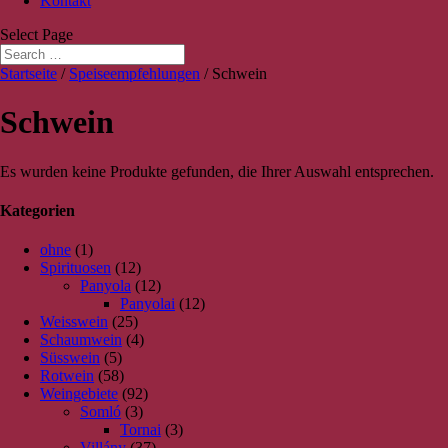
Kontakt
Select Page
Startseite
/
Speiseempfehlungen
/ Schwein
Schwein
Es wurden keine Produkte gefunden, die Ihrer Auswahl entsprechen.
Kategorien
ohne
(1)
Spirituosen
(12)
Panyola
(12)
Panyolai
(12)
Weisswein
(25)
Schaumwein
(4)
Süsswein
(5)
Rotwein
(58)
Weingebiete
(92)
Somló
(3)
Tornai
(3)
Villány
(37)