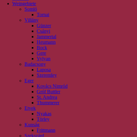
Weingebiete
Somló
Tornai
Villány
Günzer
Csányi
Jammertal
Heumann
Bock
Gere
Vylyan
Badacsony
Laposa
Szeremley
Eger
Kovács Nimród
Gróf Buttler
St. Andrea
Thummerer
Etyek
Nyakas
Törley
Kunság
Frittmann
Szekszárd