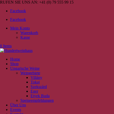
RUFEN SIE UNS AN:
+41 (0) 79 555 99 15
Facebook
Facebook
Mein Konto
Warenkorb
Kasse
0 Items
Home
Shop
Ungarische Weine
Weingebiete
Villány
Tokaj
Szekszárd
Eger
Etyek Buda
Speiseempfehlungen
Über Uns
Events