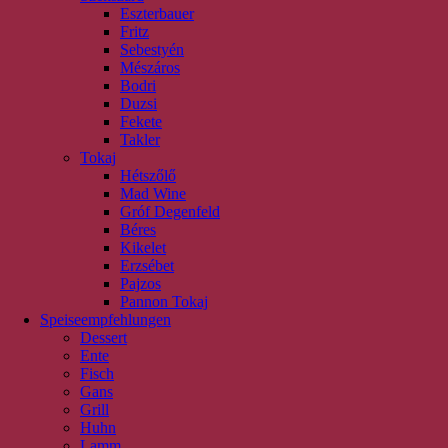
Eszterbauer
Fritz
Sebestyén
Mészáros
Bodri
Duzsi
Fekete
Takler
Tokaj
Hétszőlő
Mad Wine
Gróf Degenfeld
Béres
Kikelet
Erzsébet
Pajzos
Pannon Tokaj
Speiseempfehlungen
Dessert
Ente
Fisch
Gans
Grill
Huhn
Lamm