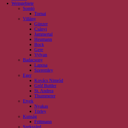
Weingebiete
Somló
Tornai
Villány
Günzer
Csányi
Jammertal
Heumann
Bock
Gere
Vylyan
Badacsony
Laposa
Szeremley
Eger
Kovács Nimród
Gróf Buttler
St. Andrea
Thummerer
Etyek
Nyakas
Törley
Kunság
Frittmann
Szekszárd