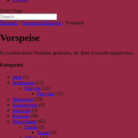
Kontakt
Select Page
Startseite
/
Speiseempfehlungen
/ Vorspeise
Vorspeise
Es wurden keine Produkte gefunden, die Ihrer Auswahl entsprechen.
Kategorien
ohne
(1)
Spirituosen
(12)
Panyola
(12)
Panyolai
(12)
Weisswein
(25)
Schaumwein
(4)
Süsswein
(5)
Rotwein
(58)
Weingebiete
(92)
Somló
(3)
Tornai
(3)
Villány
(37)