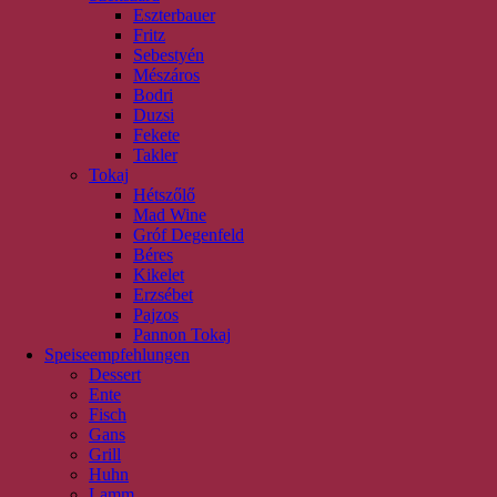
Eszterbauer
Fritz
Sebestyén
Mészáros
Bodri
Duzsi
Fekete
Takler
Tokaj
Hétszőlő
Mad Wine
Gróf Degenfeld
Béres
Kikelet
Erzsébet
Pajzos
Pannon Tokaj
Speiseempfehlungen
Dessert
Ente
Fisch
Gans
Grill
Huhn
Lamm