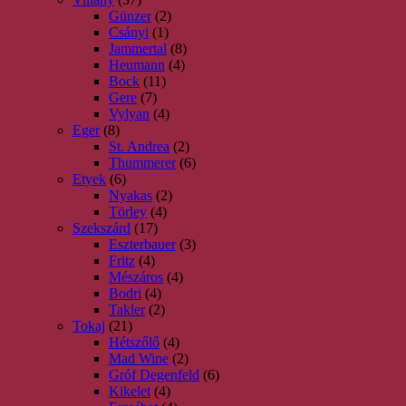
Günzer
(2)
Csányi
(1)
Jammertal
(8)
Heumann
(4)
Bock
(11)
Gere
(7)
Vylyan
(4)
Eger
(8)
St. Andrea
(2)
Thummerer
(6)
Etyek
(6)
Nyakas
(2)
Törley
(4)
Szekszárd
(17)
Eszterbauer
(3)
Fritz
(4)
Mészáros
(4)
Bodri
(4)
Takler
(2)
Tokaj
(21)
Hétszőlő
(4)
Mad Wine
(2)
Gróf Degenfeld
(6)
Kikelet
(4)