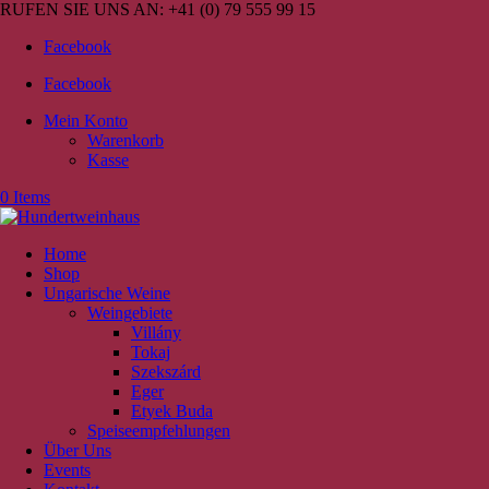
RUFEN SIE UNS AN:
+41 (0) 79 555 99 15
Facebook
Facebook
Mein Konto
Warenkorb
Kasse
0 Items
Home
Shop
Ungarische Weine
Weingebiete
Villány
Tokaj
Szekszárd
Eger
Etyek Buda
Speiseempfehlungen
Über Uns
Events