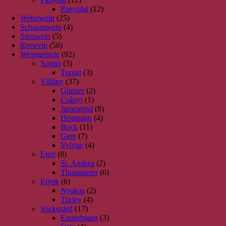
Panyolai
(12)
Weisswein
(25)
Schaumwein
(4)
Süsswein
(5)
Rotwein
(58)
Weingebiete
(92)
Somló
(3)
Tornai
(3)
Villány
(37)
Günzer
(2)
Csányi
(1)
Jammertal
(8)
Heumann
(4)
Bock
(11)
Gere
(7)
Vylyan
(4)
Eger
(8)
St. Andrea
(2)
Thummerer
(6)
Etyek
(6)
Nyakas
(2)
Törley
(4)
Szekszárd
(17)
Eszterbauer
(3)