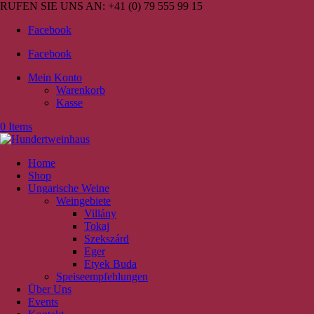
RUFEN SIE UNS AN:
+41 (0) 79 555 99 15
Facebook
Facebook
Mein Konto
Warenkorb
Kasse
0 Items
Home
Shop
Ungarische Weine
Weingebiete
Villány
Tokaj
Szekszárd
Eger
Etyek Buda
Speiseempfehlungen
Über Uns
Events