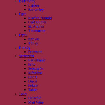
Badacsony
Laposa
Szeremley
Eger
Kovács Nimród
Gróf Buttler
St. Andrea
Thummerer
Etyek
Nyakas
Törley
Kunság
Frittmann
Szekszárd
Eszterbauer
Fritz
Sebestyén
Mészáros
Bodri
Duzsi
Fekete
Takler
Tokaj
Hétszőlő
Mad Wine