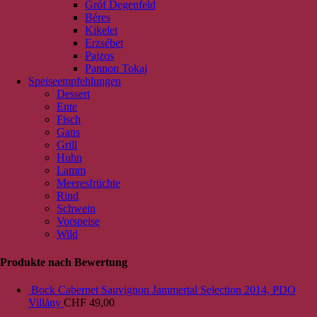
Gróf Degenfeld
Béres
Kikelet
Erzsébet
Pajzos
Pannon Tokaj
Speiseempfehlungen
Dessert
Ente
Fisch
Gans
Grill
Huhn
Lamm
Meeresfrüchte
Rind
Schwein
Vorspeise
Wild
Produkte nach Bewertung
Bock Cabernet Sauvignon Jammertal Selection 2014, PDO
Villány
CHF
49,00