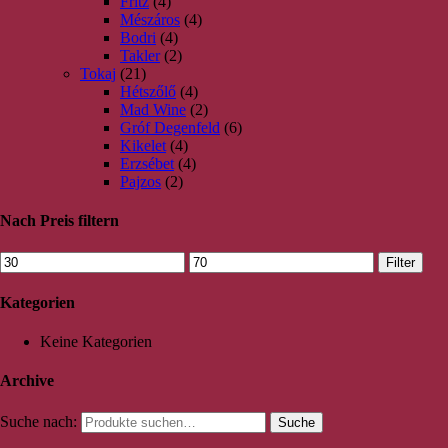
Fritz
(4)
Mészáros
(4)
Bodri
(4)
Takler
(2)
Tokaj
(21)
Hétszőlő
(4)
Mad Wine
(2)
Gróf Degenfeld
(6)
Kikelet
(4)
Erzsébet
(4)
Pajzos
(2)
Nach Preis filtern
Filter
Kategorien
Keine Kategorien
Archive
Suche nach:
Suche