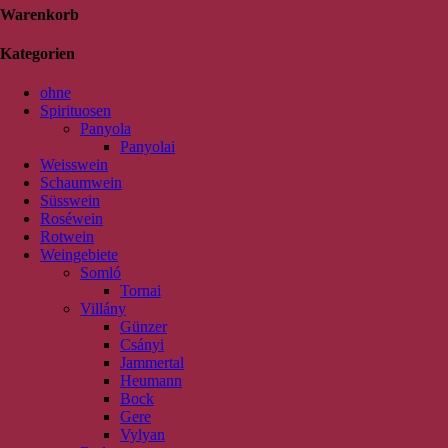
Warenkorb
Kategorien
ohne
Spirituosen
Panyola
Panyolai
Weisswein
Schaumwein
Süsswein
Roséwein
Rotwein
Weingebiete
Somló
Tornai
Villány
Günzer
Csányi
Jammertal
Heumann
Bock
Gere
Vylyan