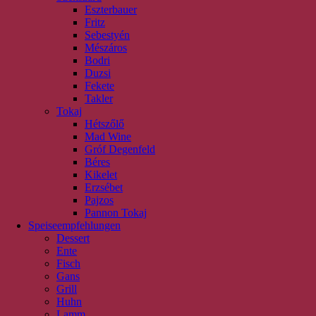
Eszterbauer
Fritz
Sebestyén
Mészáros
Bodri
Duzsi
Fekete
Takler
Tokaj
Hétszőlő
Mad Wine
Gróf Degenfeld
Béres
Kikelet
Erzsébet
Pajzos
Pannon Tokaj
Speiseempfehlungen
Dessert
Ente
Fisch
Gans
Grill
Huhn
Lamm