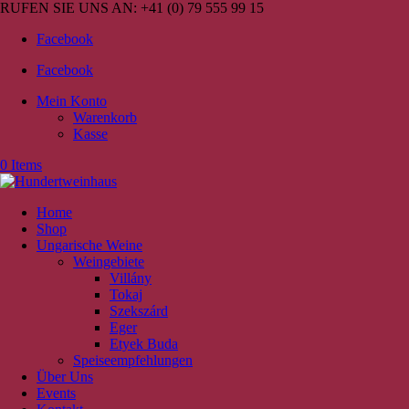
RUFEN SIE UNS AN:
+41 (0) 79 555 99 15
Facebook
Facebook
Mein Konto
Warenkorb
Kasse
0 Items
Home
Shop
Ungarische Weine
Weingebiete
Villány
Tokaj
Szekszárd
Eger
Etyek Buda
Speiseempfehlungen
Über Uns
Events