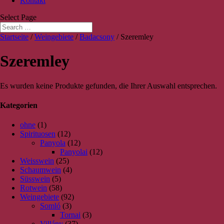
Kontakt
Select Page
Startseite
/
Weingebiete
/
Badacsony
/ Szeremley
Szeremley
Es wurden keine Produkte gefunden, die Ihrer Auswahl entsprechen.
Kategorien
ohne
(1)
Spirituosen
(12)
Panyola
(12)
Panyolai
(12)
Weisswein
(25)
Schaumwein
(4)
Süsswein
(5)
Rotwein
(58)
Weingebiete
(92)
Somló
(3)
Tornai
(3)
Villány
(37)