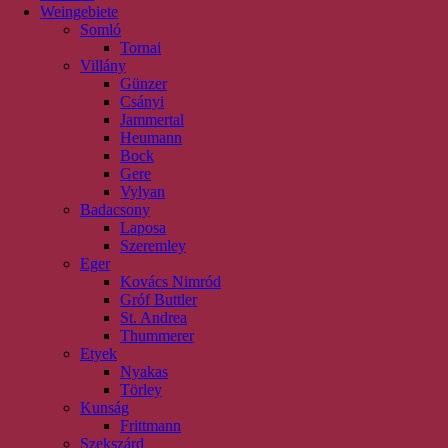
Weingebiete
Somló
Tornai
Villány
Günzer
Csányi
Jammertal
Heumann
Bock
Gere
Vylyan
Badacsony
Laposa
Szeremley
Eger
Kovács Nimród
Gróf Buttler
St. Andrea
Thummerer
Etyek
Nyakas
Törley
Kunság
Frittmann
Szekszárd