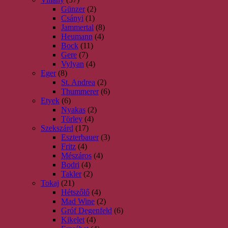
Günzer
(2)
Csányi
(1)
Jammertal
(8)
Heumann
(4)
Bock
(11)
Gere
(7)
Vylyan
(4)
Eger
(8)
St. Andrea
(2)
Thummerer
(6)
Etyek
(6)
Nyakas
(2)
Törley
(4)
Szekszárd
(17)
Eszterbauer
(3)
Fritz
(4)
Mészáros
(4)
Bodri
(4)
Takler
(2)
Tokaj
(21)
Hétszőlő
(4)
Mad Wine
(2)
Gróf Degenfeld
(6)
Kikelet
(4)