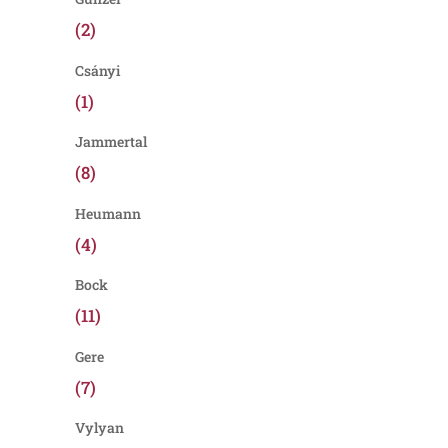
(2)
Csányi
(1)
Jammertal
(8)
Heumann
(4)
Bock
(11)
Gere
(7)
Vylyan