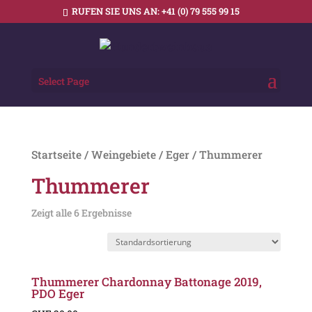
RUFEN SIE UNS AN:
+41 (0) 79 555 99 15
Select Page
Startseite
/
Weingebiete
/
Eger
/ Thummerer
Thummerer
Zeigt alle 6 Ergebnisse
Thummerer Chardonnay Battonage 2019,
PDO Eger