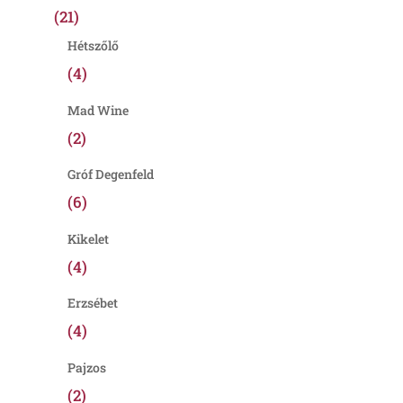
(21)
Hétszőlő
(4)
Mad Wine
(2)
Gróf Degenfeld
(6)
Kikelet
(4)
Erzsébet
(4)
Pajzos
(2)