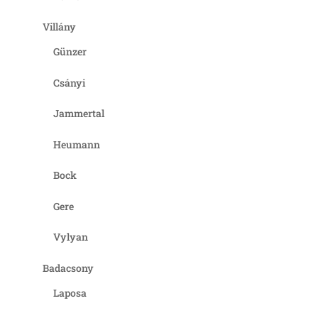
Villány
Günzer
Csányi
Jammertal
Heumann
Bock
Gere
Vylyan
Badacsony
Laposa