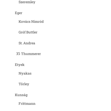
Szeremley
Eger
Kovács Nimród
Gróf Buttler
St. Andrea
Thummerer
Etyek
Nyakas
Törley
Kunság
Frittmann