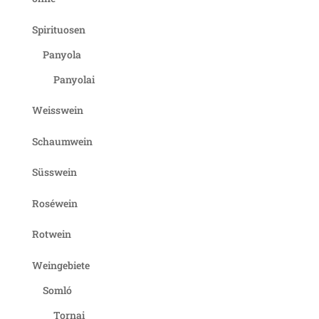
Spirituosen
Panyola
Panyolai
Weisswein
Schaumwein
Süsswein
Roséwein
Rotwein
Weingebiete
Somló
Tornai