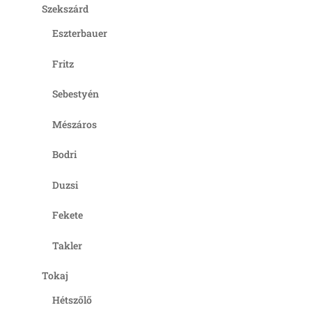
Szekszárd
Eszterbauer
Fritz
Sebestyén
Mészáros
Bodri
Duzsi
Fekete
Takler
Tokaj
Hétszőlő