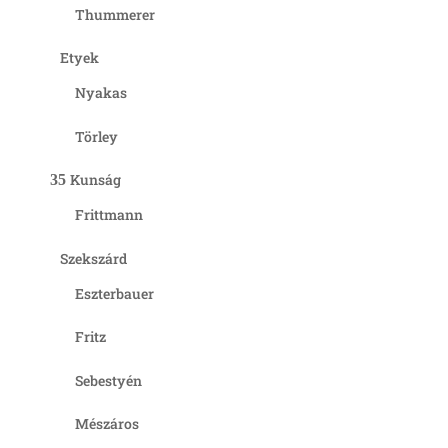
Thummerer
Etyek
Nyakas
Törley
Kunság
Frittmann
Szekszárd
Eszterbauer
Fritz
Sebestyén
Mészáros