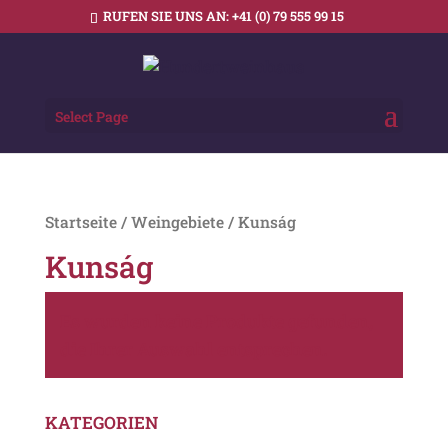
RUFEN SIE UNS AN:
+41 (0) 79 555 99 15
Select Page
Startseite
/
Weingebiete
/ Kunság
Kunság
Es wurden keine Produkte gefunden,
die Ihrer Auswahl entsprechen.
KATEGORIEN