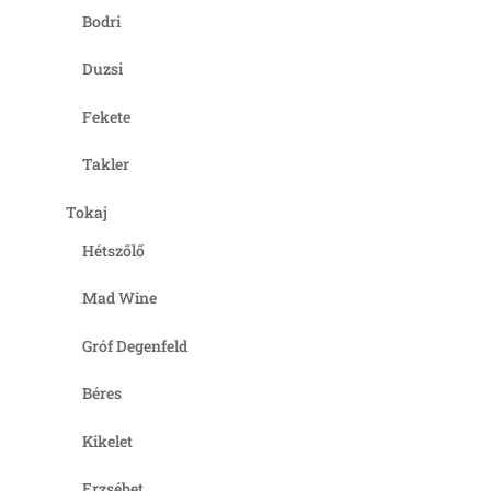
Bodri
Duzsi
Fekete
Takler
Tokaj
Hétszőlő
Mad Wine
Gróf Degenfeld
Béres
Kikelet
Erzsébet