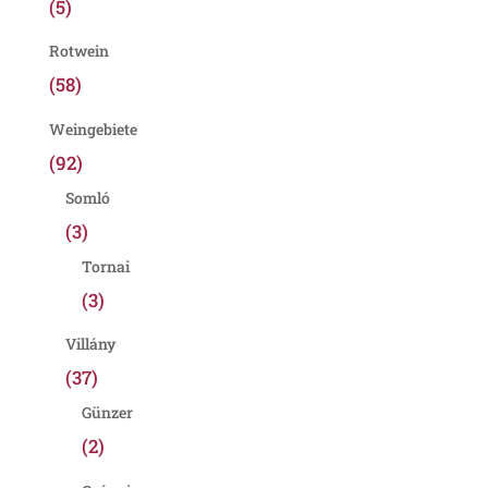
(5)
Rotwein
(58)
Weingebiete
(92)
Somló
(3)
Tornai
(3)
Villány
(37)
Günzer
(2)