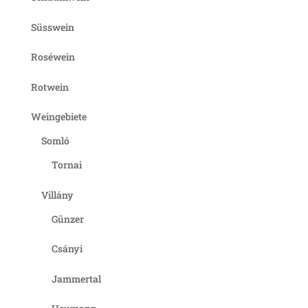
Süsswein
Roséwein
Rotwein
Weingebiete
Somló
Tornai
Villány
Günzer
Csányi
Jammertal