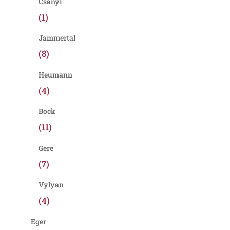
Csányi
(1)
Jammertal
(8)
Heumann
(4)
Bock
(11)
Gere
(7)
Vylyan
(4)
Eger