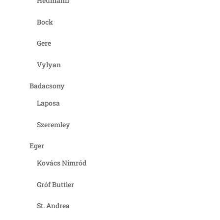
Heumann
Bock
Gere
Vylyan
Badacsony
Laposa
Szeremley
Eger
Kovács Nimród
Gróf Buttler
St. Andrea