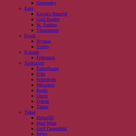
Szeremley
Eger
Kovács Nimród
Gróf Buttler
St. Andrea
Thummerer
Etyek
Nyakas
Törley
Kunság
Frittmann
Szekszárd
Eszterbauer
Fritz
Sebestyén
Mészáros
Bodri
Duzsi
Fekete
Takler
Tokaj
Hétszőlő
Mad Wine
Gróf Degenfeld
Béres