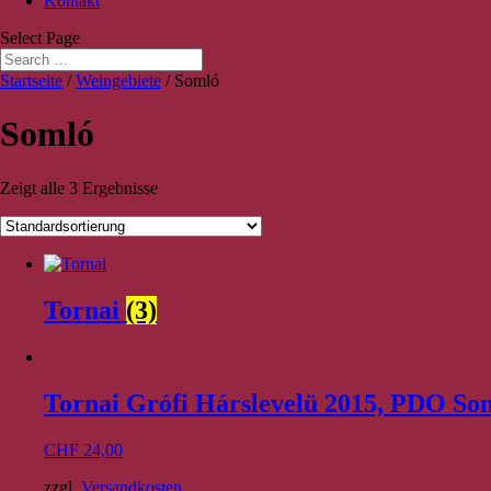
Kontakt
Select Page
Startseite
/
Weingebiete
/ Somló
Somló
Zeigt alle 3 Ergebnisse
Tornai
(3)
Tornai Grófi Hárslevelü 2015, PDO So
CHF
24,00
zzgl.
Versandkosten