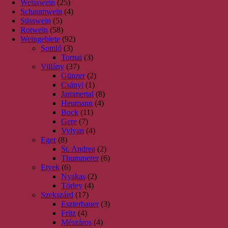
Weisswein
(25)
Schaumwein
(4)
Süsswein
(5)
Rotwein
(58)
Weingebiete
(92)
Somló
(3)
Tornai
(3)
Villány
(37)
Günzer
(2)
Csányi
(1)
Jammertal
(8)
Heumann
(4)
Bock
(11)
Gere
(7)
Vylyan
(4)
Eger
(8)
St. Andrea
(2)
Thummerer
(6)
Etyek
(6)
Nyakas
(2)
Törley
(4)
Szekszárd
(17)
Eszterbauer
(3)
Fritz
(4)
Mészáros
(4)