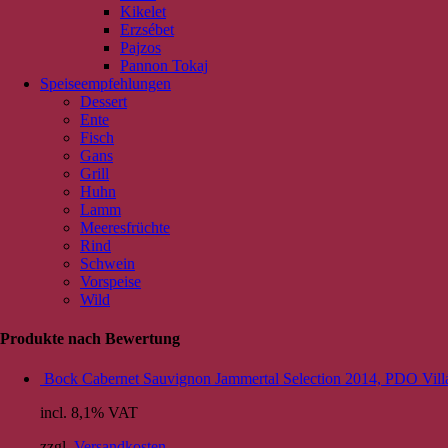
Kikelet
Erzsébet
Pajzos
Pannon Tokaj
Speiseempfehlungen
Dessert
Ente
Fisch
Gans
Grill
Huhn
Lamm
Meeresfrüchte
Rind
Schwein
Vorspeise
Wild
Produkte nach Bewertung
Bock Cabernet Sauvignon Jammertal Selection 2014, PDO Vill
incl. 8,1% VAT
zzgl.
Versandkosten