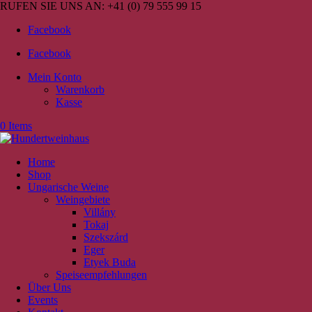
RUFEN SIE UNS AN:
+41 (0) 79 555 99 15
Facebook
Facebook
Mein Konto
Warenkorb
Kasse
0 Items
Home
Shop
Ungarische Weine
Weingebiete
Villány
Tokaj
Szekszárd
Eger
Etyek Buda
Speiseempfehlungen
Über Uns
Events