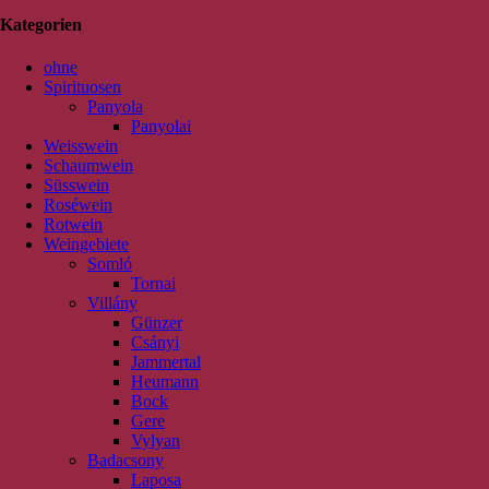
Kategorien
ohne
Spirituosen
Panyola
Panyolai
Weisswein
Schaumwein
Süsswein
Roséwein
Rotwein
Weingebiete
Somló
Tornai
Villány
Günzer
Csányi
Jammertal
Heumann
Bock
Gere
Vylyan
Badacsony
Laposa