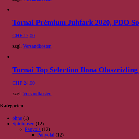
Tornai Prémium Juhfark 2020, PDO S
CHF
17,00
zzgl.
Versandkosten
Tornai Top Selection Ilona Olaszrizli
CHF
24,00
zzgl.
Versandkosten
Kategorien
ohne
(1)
Spirituosen
(12)
Panyola
(12)
Panyolai
(12)