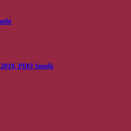
omló
ng 2019, PDO Somló