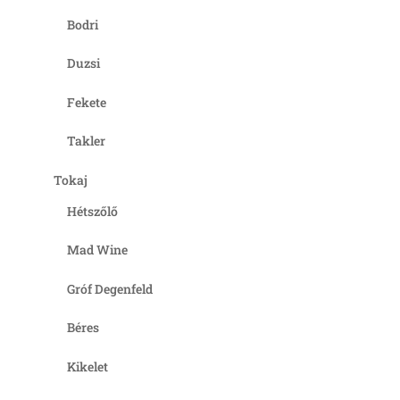
Bodri
Duzsi
Fekete
Takler
Tokaj
Hétszőlő
Mad Wine
Gróf Degenfeld
Béres
Kikelet