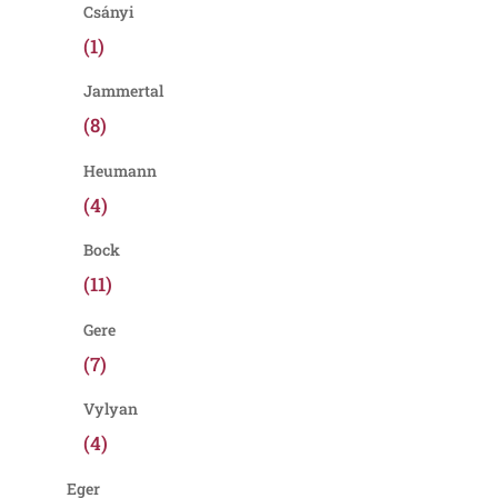
Csányi
(1)
Jammertal
(8)
Heumann
(4)
Bock
(11)
Gere
(7)
Vylyan
(4)
Eger