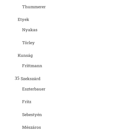
Thummerer
Etyek
Nyakas
Törley
Kunság
Frittmann
Szekszárd
Eszterbauer
Fritz
Sebestyén
Mészáros