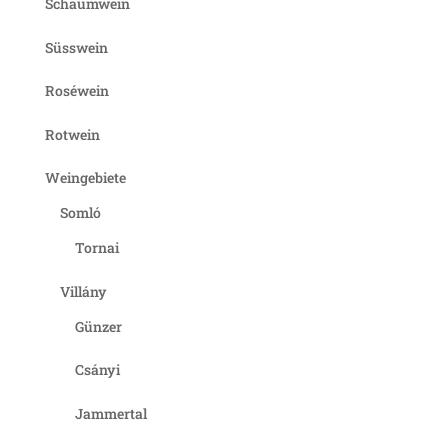
Schaumwein
Süsswein
Roséwein
Rotwein
Weingebiete
Somló
Tornai
Villány
Günzer
Csányi
Jammertal