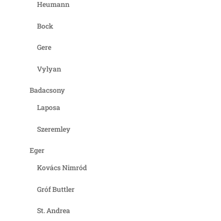
Heumann
Bock
Gere
Vylyan
Badacsony
Laposa
Szeremley
Eger
Kovács Nimród
Gróf Buttler
St. Andrea