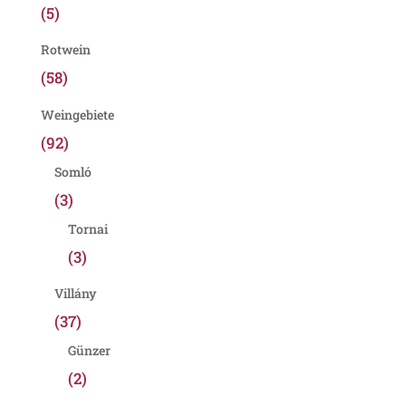
(5)
Rotwein
(58)
Weingebiete
(92)
Somló
(3)
Tornai
(3)
Villány
(37)
Günzer
(2)