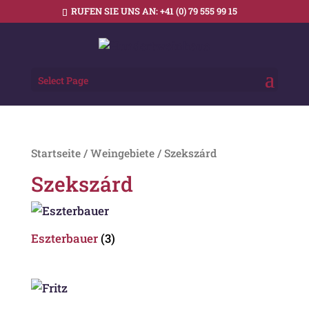
RUFEN SIE UNS AN:
+41 (0) 79 555 99 15
Select Page
Startseite
/
Weingebiete
/ Szekszárd
Szekszárd
Eszterbauer
(3)