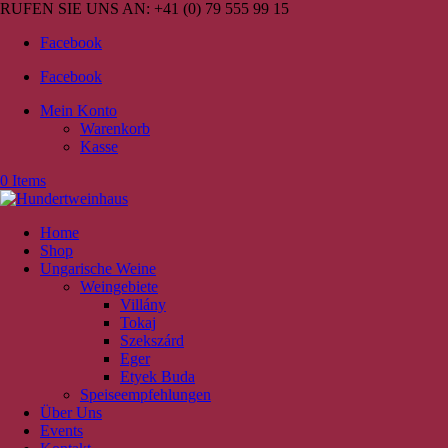
RUFEN SIE UNS AN:
+41 (0) 79 555 99 15
Facebook
Facebook
Mein Konto
Warenkorb
Kasse
0 Items
Home
Shop
Ungarische Weine
Weingebiete
Villány
Tokaj
Szekszárd
Eger
Etyek Buda
Speiseempfehlungen
Über Uns
Events