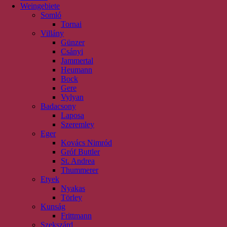
Weingebiete
Somló
Tornai
Villány
Günzer
Csányi
Jammertal
Heumann
Bock
Gere
Vylyan
Badacsony
Laposa
Szeremley
Eger
Kovács Nimród
Gróf Buttler
St. Andrea
Thummerer
Etyek
Nyakas
Törley
Kunság
Frittmann
Szekszárd