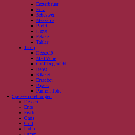
Eszterbauer
Fritz
Sebestyén
Mészáros
Bodri
Duzsi
Fekete
Takler
Tokaj
Hétszőlő
Mad Wine
Gróf Degenfeld
Béres
Kikelet
Erzsébet
Pajzos
Pannon Tokaj
Speiseempfehlungen
Dessert
Ente
Fisch
Gans
Grill
Huhn
Lamm