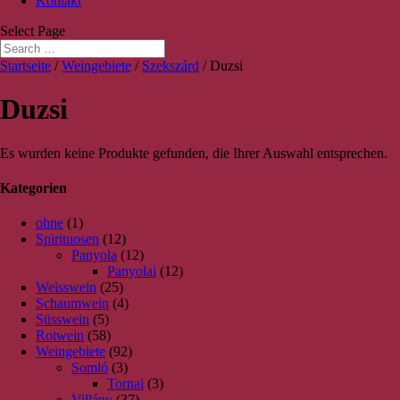
Kontakt
Select Page
Startseite
/
Weingebiete
/
Szekszárd
/ Duzsi
Duzsi
Es wurden keine Produkte gefunden, die Ihrer Auswahl entsprechen.
Kategorien
ohne
(1)
Spirituosen
(12)
Panyola
(12)
Panyolai
(12)
Weisswein
(25)
Schaumwein
(4)
Süsswein
(5)
Rotwein
(58)
Weingebiete
(92)
Somló
(3)
Tornai
(3)
Villány
(37)