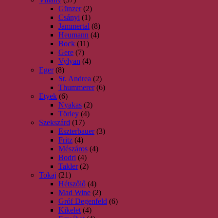
Günzer
(2)
Csányi
(1)
Jammertal
(8)
Heumann
(4)
Bock
(11)
Gere
(7)
Vylyan
(4)
Eger
(8)
St. Andrea
(2)
Thummerer
(6)
Etyek
(6)
Nyakas
(2)
Törley
(4)
Szekszárd
(17)
Eszterbauer
(3)
Fritz
(4)
Mészáros
(4)
Bodri
(4)
Takler
(2)
Tokaj
(21)
Hétszőlő
(4)
Mad Wine
(2)
Gróf Degenfeld
(6)
Kikelet
(4)