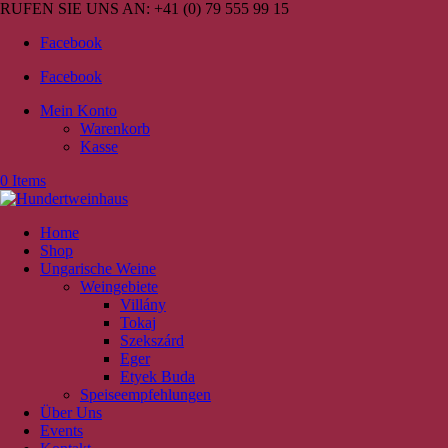
RUFEN SIE UNS AN:
+41 (0) 79 555 99 15
Facebook
Facebook
Mein Konto
Warenkorb
Kasse
0 Items
Home
Shop
Ungarische Weine
Weingebiete
Villány
Tokaj
Szekszárd
Eger
Etyek Buda
Speiseempfehlungen
Über Uns
Events