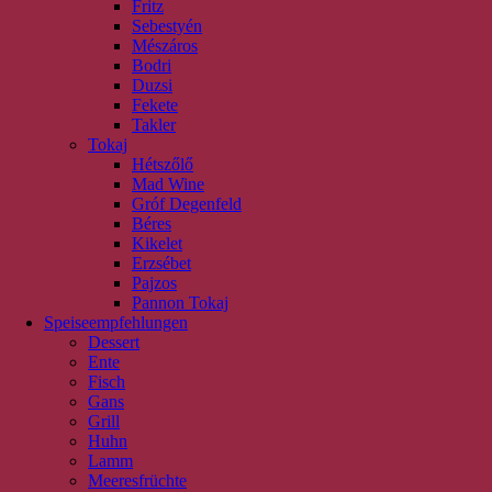
Fritz
Sebestyén
Mészáros
Bodri
Duzsi
Fekete
Takler
Tokaj
Hétszőlő
Mad Wine
Gróf Degenfeld
Béres
Kikelet
Erzsébet
Pajzos
Pannon Tokaj
Speiseempfehlungen
Dessert
Ente
Fisch
Gans
Grill
Huhn
Lamm
Meeresfrüchte