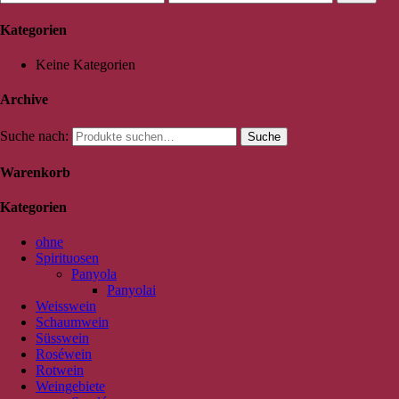
Kategorien
Keine Kategorien
Archive
Suche nach:
Suche
Warenkorb
Kategorien
ohne
Spirituosen
Panyola
Panyolai
Weisswein
Schaumwein
Süsswein
Roséwein
Rotwein
Weingebiete