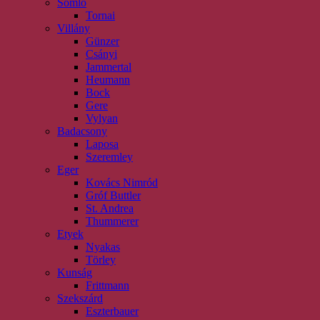
Somló
Tornai
Villány
Günzer
Csányi
Jammertal
Heumann
Bock
Gere
Vylyan
Badacsony
Laposa
Szeremley
Eger
Kovács Nimród
Gróf Buttler
St. Andrea
Thummerer
Etyek
Nyakas
Törley
Kunság
Frittmann
Szekszárd
Eszterbauer