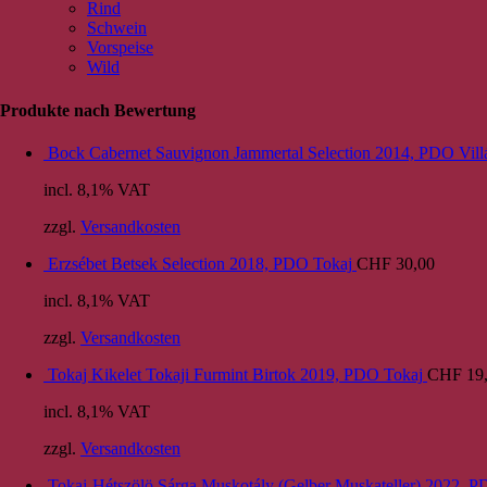
Rind
Schwein
Vorspeise
Wild
Produkte nach Bewertung
Bock Cabernet Sauvignon Jammertal Selection 2014, PDO Vill
incl. 8,1% VAT
zzgl.
Versandkosten
Erzsébet Betsek Selection 2018, PDO Tokaj
CHF
30,00
incl. 8,1% VAT
zzgl.
Versandkosten
Tokaj Kikelet Tokaji Furmint Birtok 2019, PDO Tokaj
CHF
19
incl. 8,1% VAT
zzgl.
Versandkosten
Tokaj-Hétszölö Sárga Muskotály (Gelber Muskateller) 2022, 