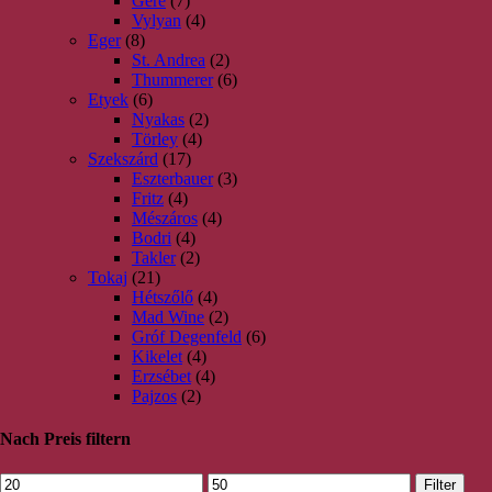
Gere
(7)
Vylyan
(4)
Eger
(8)
St. Andrea
(2)
Thummerer
(6)
Etyek
(6)
Nyakas
(2)
Törley
(4)
Szekszárd
(17)
Eszterbauer
(3)
Fritz
(4)
Mészáros
(4)
Bodri
(4)
Takler
(2)
Tokaj
(21)
Hétszőlő
(4)
Mad Wine
(2)
Gróf Degenfeld
(6)
Kikelet
(4)
Erzsébet
(4)
Pajzos
(2)
Nach Preis filtern
Filter