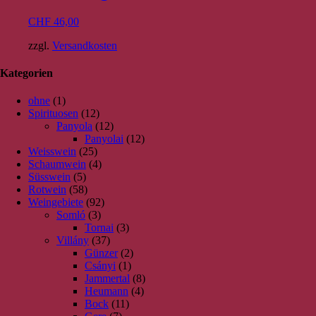
CHF
46,00
zzgl.
Versandkosten
Kategorien
ohne
(1)
Spirituosen
(12)
Panyola
(12)
Panyolai
(12)
Weisswein
(25)
Schaumwein
(4)
Süsswein
(5)
Rotwein
(58)
Weingebiete
(92)
Somló
(3)
Tornai
(3)
Villány
(37)
Günzer
(2)
Csányi
(1)
Jammertal
(8)
Heumann
(4)
Bock
(11)