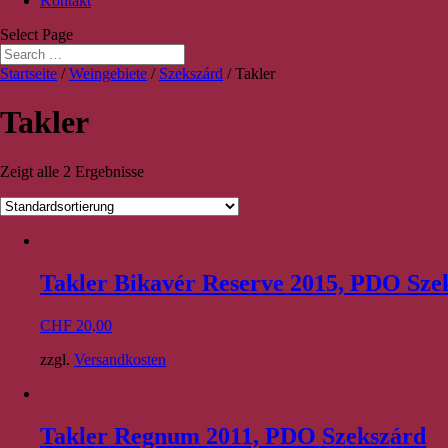
Kontakt
Select Page
Startseite
/
Weingebiete
/
Szekszárd
/ Takler
Takler
Zeigt alle 2 Ergebnisse
Takler Bikavér Reserve 2015, PDO Sze
CHF
20,00
zzgl.
Versandkosten
Takler Regnum 2011, PDO Szekszárd