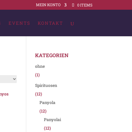
MEIN KONTO
0 ITEMS
S
EVENTS
KONTAKT
KATEGORIEN
ohne
(1)
Spirituosen
onyos
(12)
Panyola
(12)
Panyolai
(12)