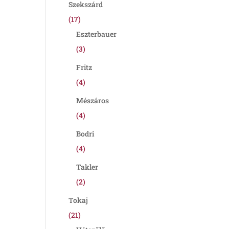
Szekszárd
(17)
Eszterbauer
(3)
Fritz
(4)
Mészáros
(4)
Bodri
(4)
Takler
(2)
Tokaj
(21)