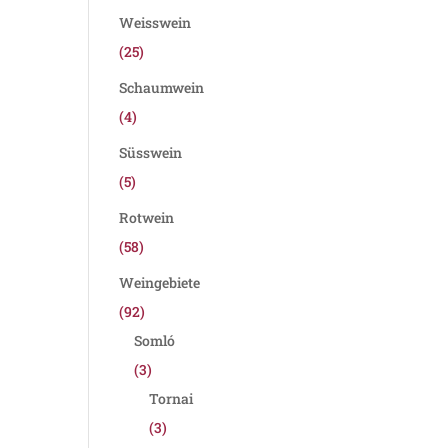
Weisswein
(25)
Schaumwein
(4)
Süsswein
(5)
Rotwein
(58)
Weingebiete
(92)
Somló
(3)
Tornai
(3)