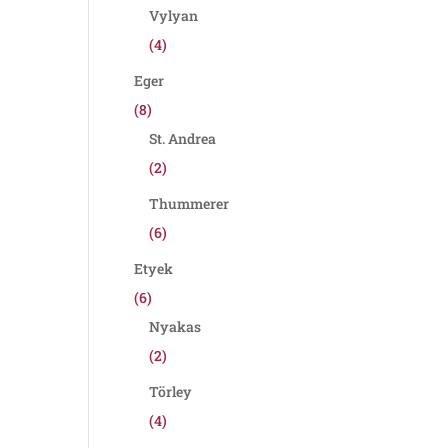
Vylyan
(4)
Eger
(8)
St. Andrea
(2)
Thummerer
(6)
Etyek
(6)
Nyakas
(2)
Törley
(4)