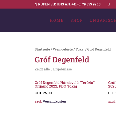
RUFEN SIE UNS AN:
+41 (0) 79 555 99 15
HOME
SHOP
UNGARISC
Startseite
/
Weingebiete
/
Tokaj
/ Gróf Degenfeld
Gróf Degenfeld
Zeigt alle 5 Ergebnisse
Gróf Degenfeld Hárslevelű “Terézia”
Gróf
Organic 2022, PDO Tokaj
2025
CHF
25,00
CHF
zzgl.
Versandkosten
zzgl