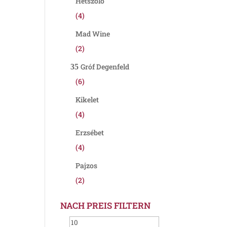
Hétszőlő
(4)
Mad Wine
(2)
Gróf Degenfeld
(6)
Kikelet
(4)
Erzsébet
(4)
Pajzos
(2)
NACH PREIS FILTERN