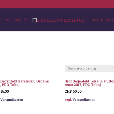
HE WEINE
ÜBER UN
 Degenfeld Hárslevelű Organic
Gróf Degenfeld Tokaji 6 Putt
, PDO Tokaj
Aszú 2017, PDO Tokaj
16,00
CHF
60,00
.
Versandkosten
zzgl.
Versandkosten