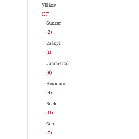
Villány
(37)
Günzer
(2)
Csányi
(1)
Jammertal
(8)
Heumann
(4)
Bock
(11)
Gere
(7)