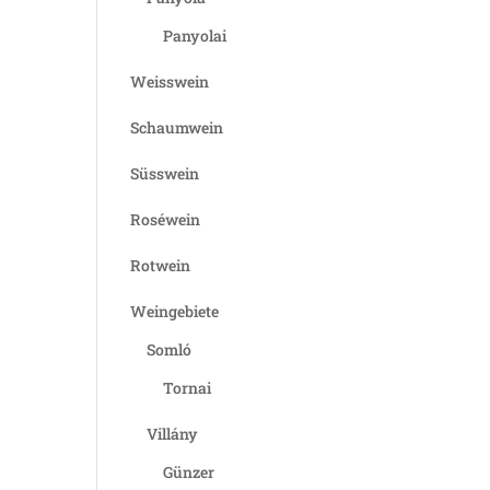
Panyolai
Weisswein
Schaumwein
Süsswein
Roséwein
Rotwein
Weingebiete
Somló
Tornai
Villány
Günzer