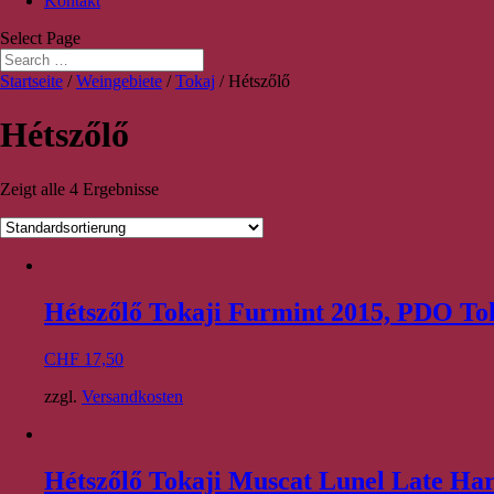
Kontakt
Select Page
Startseite
/
Weingebiete
/
Tokaj
/ Hétszőlő
Hétszőlő
Zeigt alle 4 Ergebnisse
Hétszőlő Tokaji Furmint 2015, PDO To
CHF
17,50
zzgl.
Versandkosten
Hétszőlő Tokaji Muscat Lunel Late Ha