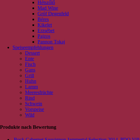
Hétszőlő
Mad Wine
Gróf Degenfeld
Béres
Kikelet
Erzsébet
Pajzos
Pannon Tokaj
Speiseempfehlungen
Dessert
Ente
Fisch
Gans
Grill
Huhn
Lamm
Meeresfrüchte
Rind
Schwein
Vorspeise
Wild
Produkte nach Bewertung
Bock Cabernet Sauvignon Jammertal Selection 2014, PDO Vill