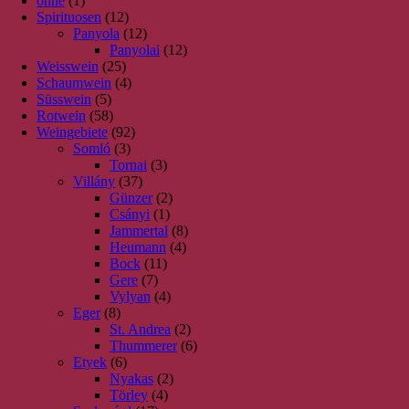
ohne
(1)
Spirituosen
(12)
Panyola
(12)
Panyolai
(12)
Weisswein
(25)
Schaumwein
(4)
Süsswein
(5)
Rotwein
(58)
Weingebiete
(92)
Somló
(3)
Tornai
(3)
Villány
(37)
Günzer
(2)
Csányi
(1)
Jammertal
(8)
Heumann
(4)
Bock
(11)
Gere
(7)
Vylyan
(4)
Eger
(8)
St. Andrea
(2)
Thummerer
(6)
Etyek
(6)
Nyakas
(2)
Törley
(4)