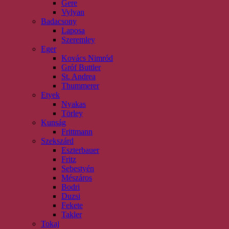
Gere
Vylyan
Badacsony
Laposa
Szeremley
Eger
Kovács Nimród
Gróf Buttler
St. Andrea
Thummerer
Etyek
Nyakas
Törley
Kunság
Frittmann
Szekszárd
Eszterbauer
Fritz
Sebestyén
Mészáros
Bodri
Duzsi
Fekete
Takler
Tokaj