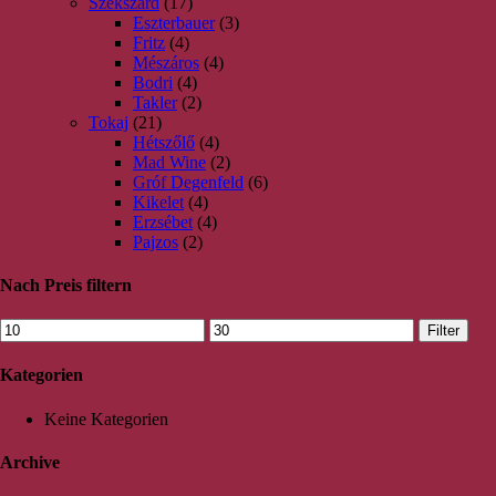
Szekszárd
(17)
Eszterbauer
(3)
Fritz
(4)
Mészáros
(4)
Bodri
(4)
Takler
(2)
Tokaj
(21)
Hétszőlő
(4)
Mad Wine
(2)
Gróf Degenfeld
(6)
Kikelet
(4)
Erzsébet
(4)
Pajzos
(2)
Nach Preis filtern
Filter
Kategorien
Keine Kategorien
Archive