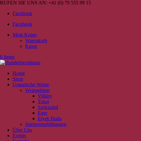
RUFEN SIE UNS AN:
+41 (0) 79 555 99 15
Facebook
Facebook
Mein Konto
Warenkorb
Kasse
0 Items
Home
Shop
Ungarische Weine
Weingebiete
Villány
Tokaj
Szekszárd
Eger
Etyek Buda
Speiseempfehlungen
Über Uns
Events