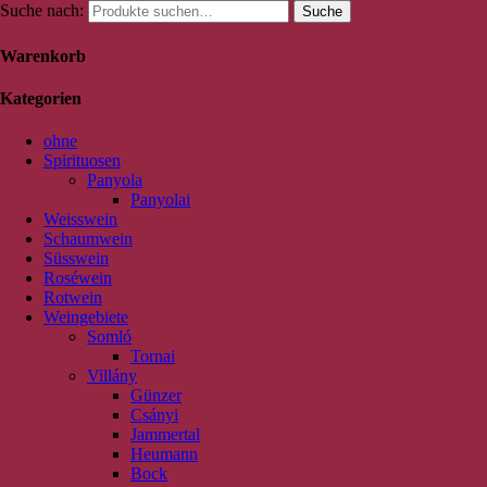
Suche nach:
Suche
Warenkorb
Kategorien
ohne
Spirituosen
Panyola
Panyolai
Weisswein
Schaumwein
Süsswein
Roséwein
Rotwein
Weingebiete
Somló
Tornai
Villány
Günzer
Csányi
Jammertal
Heumann
Bock