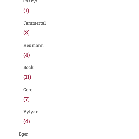
Csányi
(1)
Jammertal
(8)
Heumann
(4)
Bock
(11)
Gere
(7)
Vylyan
(4)
Eger