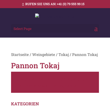
RUFEN SIE UNS AN:
+41 (0) 79 555 99 15
Select Page
Startseite
/
Weingebiete
/
Tokaj
/ Pannon Tokaj
Pannon Tokaj
Es wurden keine Produkte gefunden,
die Ihrer Auswahl entsprechen.
KATEGORIEN