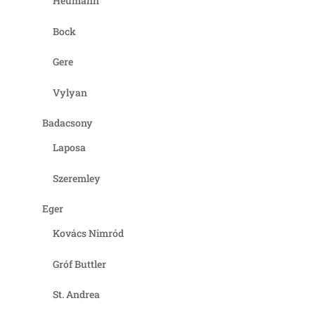
Heumann
Bock
Gere
Vylyan
Badacsony
Laposa
Szeremley
Eger
Kovács Nimród
Gróf Buttler
St. Andrea