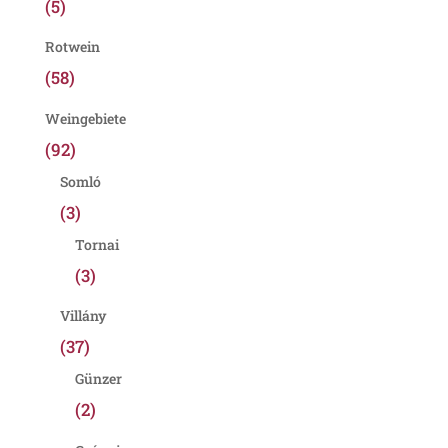
(5)
Rotwein
(58)
Weingebiete
(92)
Somló
(3)
Tornai
(3)
Villány
(37)
Günzer
(2)