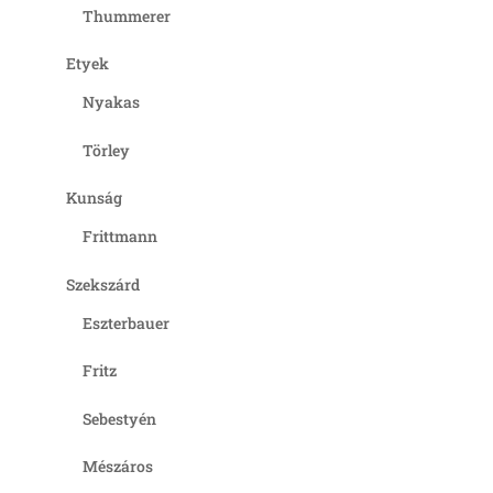
Thummerer
Etyek
Nyakas
Törley
Kunság
Frittmann
Szekszárd
Eszterbauer
Fritz
Sebestyén
Mészáros