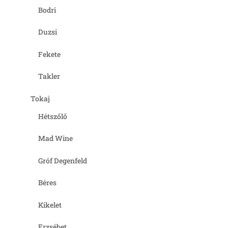
Bodri
Duzsi
Fekete
Takler
Tokaj
Hétszőlő
Mad Wine
Gróf Degenfeld
Béres
Kikelet
Erzsébet