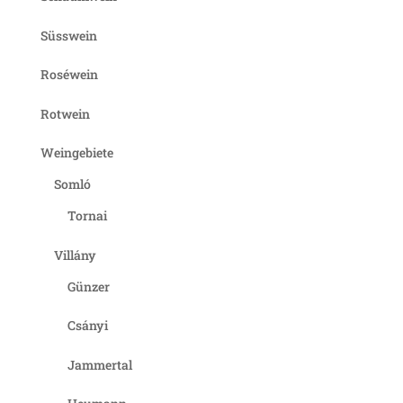
Süsswein
Roséwein
Rotwein
Weingebiete
Somló
Tornai
Villány
Günzer
Csányi
Jammertal