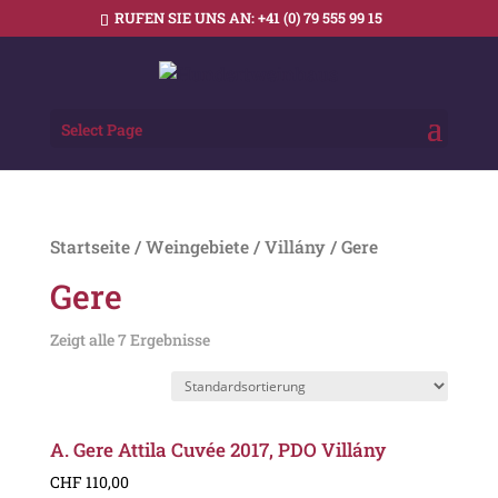
RUFEN SIE UNS AN:
+41 (0) 79 555 99 15
Select Page
Startseite
/
Weingebiete
/
Villány
/ Gere
Gere
Zeigt alle 7 Ergebnisse
A. Gere Attila Cuvée 2017, PDO Villány
CHF
110,00