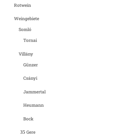
Rotwein
Weingebiete
Somló
Tornai
Villány
Günzer
Csányi
Jammertal
Heumann
Bock
Gere