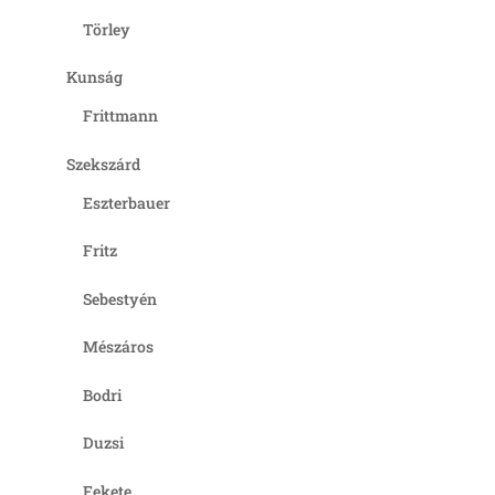
Törley
Kunság
Frittmann
Szekszárd
Eszterbauer
Fritz
Sebestyén
Mészáros
Bodri
Duzsi
Fekete