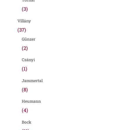
(3)
Villány
(37)
Günzer
(2)
Csányi
(1)
Jammertal
(8)
Heumann
(4)
Bock