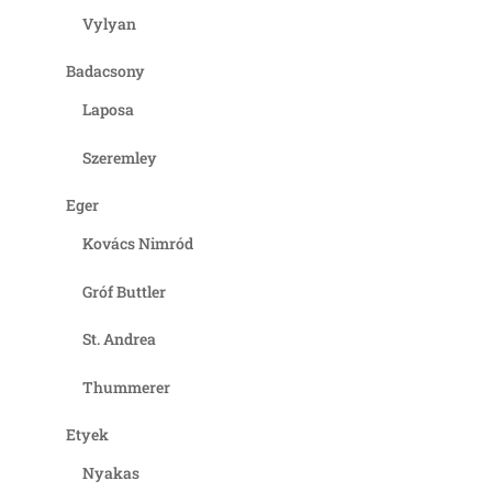
Vylyan
Badacsony
Laposa
Szeremley
Eger
Kovács Nimród
Gróf Buttler
St. Andrea
Thummerer
Etyek
Nyakas