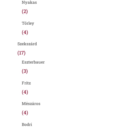
Nyakas
(2)
Törley
(4)
Szekszárd
(17)
Eszterbauer
(3)
Fritz
(4)
Mészáros
(4)
Bodri