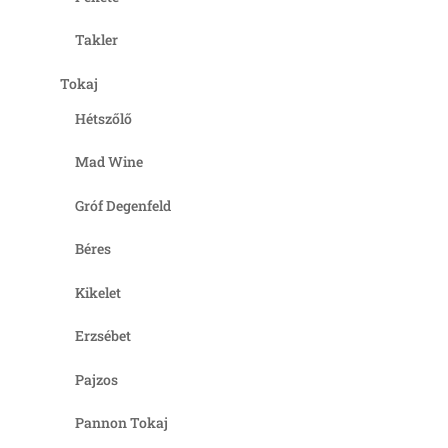
Takler
Tokaj
Hétszőlő
Mad Wine
Gróf Degenfeld
Béres
Kikelet
Erzsébet
Pajzos
Pannon Tokaj