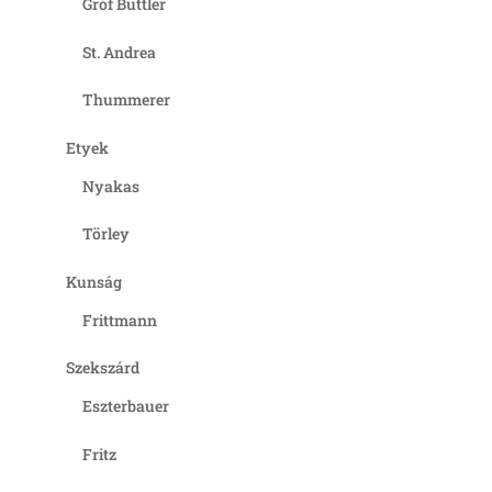
Gróf Buttler
St. Andrea
Thummerer
Etyek
Nyakas
Törley
Kunság
Frittmann
Szekszárd
Eszterbauer
Fritz