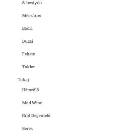
Sebestyén
Mészáros
Bodri
Duzsi
Fekete
Takler
Tokaj
Hétszőlő
Mad Wine
Gróf Degenfeld
Béres