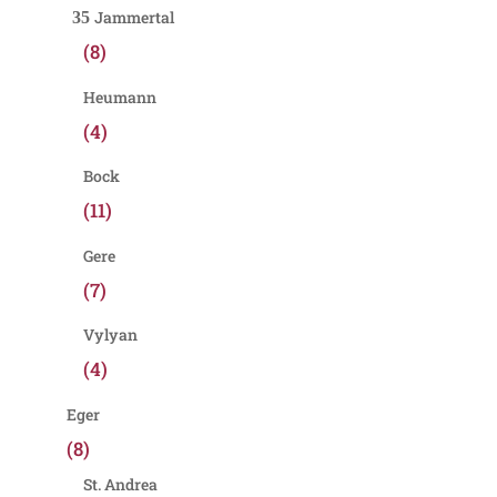
Jammertal
(8)
Heumann
(4)
Bock
(11)
Gere
(7)
Vylyan
(4)
Eger
(8)
St. Andrea