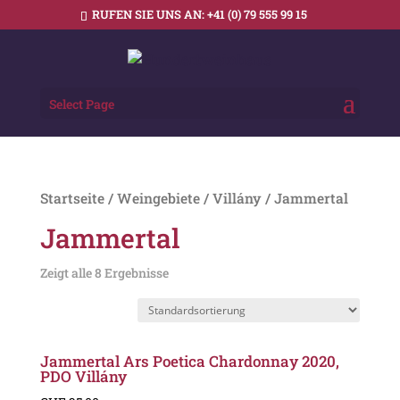
RUFEN SIE UNS AN:
+41 (0) 79 555 99 15
Select Page
Startseite
/
Weingebiete
/
Villány
/ Jammertal
Jammertal
Zeigt alle 8 Ergebnisse
Jammertal Ars Poetica Chardonnay 2020,
PDO Villány