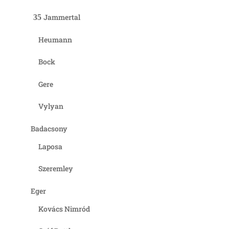
Jammertal
Heumann
Bock
Gere
Vylyan
Badacsony
Laposa
Szeremley
Eger
Kovács Nimród