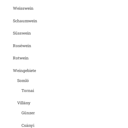
Weisswein
Schaumwein
Süsswein
Roséwein
Rotwein
Weingebiete
Somló
Tornai
Villány
Günzer
Csányi