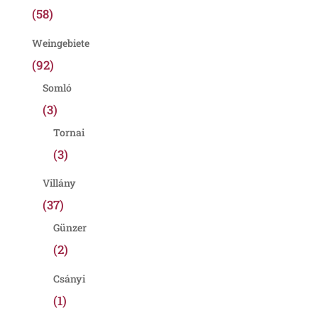
(58)
Weingebiete
(92)
Somló
(3)
Tornai
(3)
Villány
(37)
Günzer
(2)
Csányi
(1)