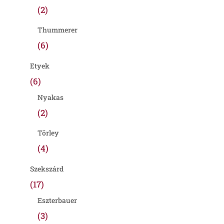
(2)
Thummerer
(6)
Etyek
(6)
Nyakas
(2)
Törley
(4)
Szekszárd
(17)
Eszterbauer
(3)