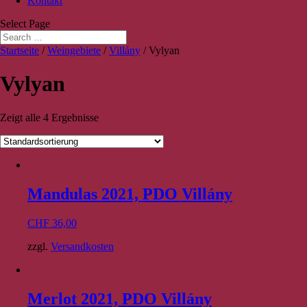
Kontakt
Select Page
Startseite
/
Weingebiete
/
Villány
/ Vylyan
Vylyan
Zeigt alle 4 Ergebnisse
Mandulas 2021, PDO Villány
CHF
36,00
zzgl.
Versandkosten
Merlot 2021, PDO Villány