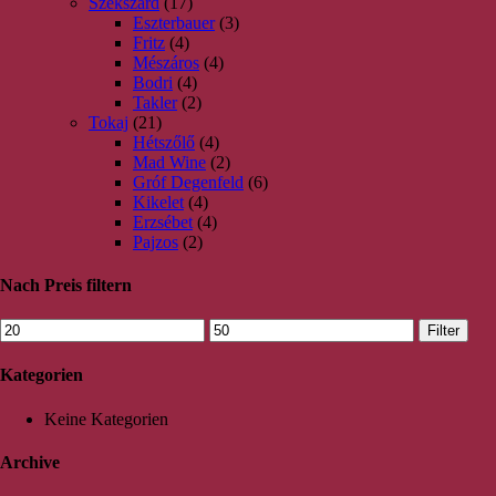
Szekszárd
(17)
Eszterbauer
(3)
Fritz
(4)
Mészáros
(4)
Bodri
(4)
Takler
(2)
Tokaj
(21)
Hétszőlő
(4)
Mad Wine
(2)
Gróf Degenfeld
(6)
Kikelet
(4)
Erzsébet
(4)
Pajzos
(2)
Nach Preis filtern
Filter
Kategorien
Keine Kategorien
Archive