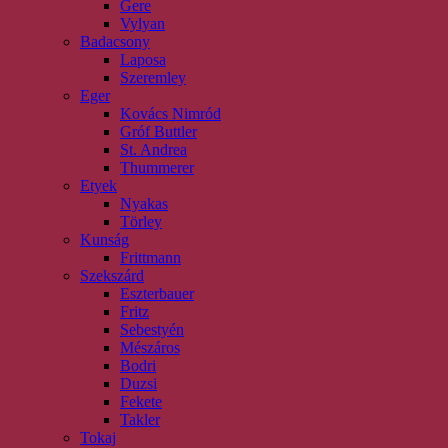
Gere
Vylyan
Badacsony
Laposa
Szeremley
Eger
Kovács Nimród
Gróf Buttler
St. Andrea
Thummerer
Etyek
Nyakas
Törley
Kunság
Frittmann
Szekszárd
Eszterbauer
Fritz
Sebestyén
Mészáros
Bodri
Duzsi
Fekete
Takler
Tokaj