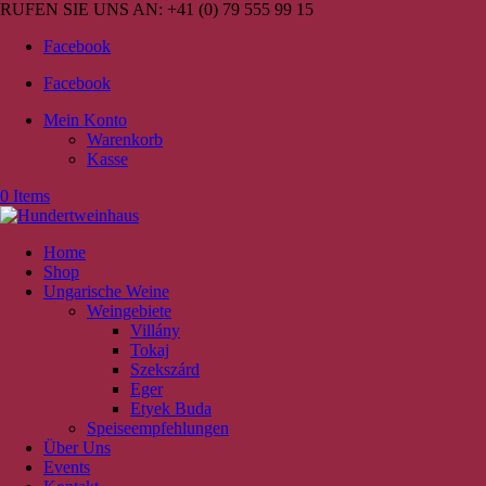
RUFEN SIE UNS AN:
+41 (0) 79 555 99 15
Facebook
Facebook
Mein Konto
Warenkorb
Kasse
0 Items
Home
Shop
Ungarische Weine
Weingebiete
Villány
Tokaj
Szekszárd
Eger
Etyek Buda
Speiseempfehlungen
Über Uns
Events