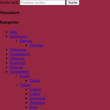
Suche nach:
Suche
Warenkorb
Kategorien
ohne
Spirituosen
Panyola
Panyolai
Weisswein
Schaumwein
Süsswein
Roséwein
Rotwein
Weingebiete
Somló
Tornai
Villány
Günzer
Csányi
Jammertal
Heumann
Bock