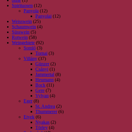
ohne
(1)
Spirituosen
(12)
Panyola
(12)
Panyolai
(12)
Weisswein
(25)
Schaumwein
(4)
Süsswein
(5)
Rotwein
(58)
Weingebiete
(92)
Somló
(3)
Tornai
(3)
Villány
(37)
Günzer
(2)
Csányi
(1)
Jammertal
(8)
Heumann
(4)
Bock
(11)
Gere
(7)
Vylyan
(4)
Eger
(8)
St. Andrea
(2)
Thummerer
(6)
Etyek
(6)
Nyakas
(2)
Törley
(4)