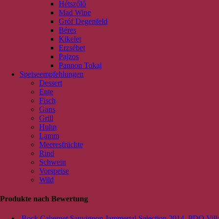
Hétszőlő
Mad Wine
Gróf Degenfeld
Béres
Kikelet
Erzsébet
Pajzos
Pannon Tokaj
Speiseempfehlungen
Dessert
Ente
Fisch
Gans
Grill
Huhn
Lamm
Meeresfrüchte
Rind
Schwein
Vorspeise
Wild
Produkte nach Bewertung
Bock Cabernet Sauvignon Jammertal Selection 2014, PDO Vill