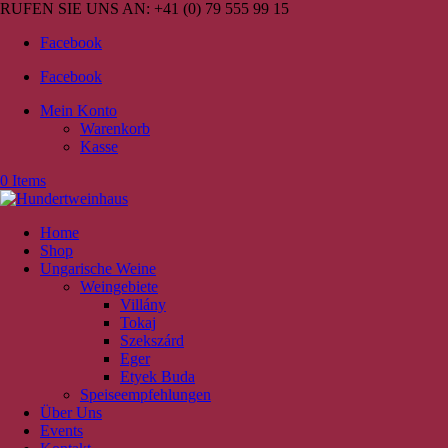
RUFEN SIE UNS AN:
+41 (0) 79 555 99 15
Facebook
Facebook
Mein Konto
Warenkorb
Kasse
0 Items
Home
Shop
Ungarische Weine
Weingebiete
Villány
Tokaj
Szekszárd
Eger
Etyek Buda
Speiseempfehlungen
Über Uns
Events