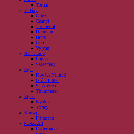
Tornai
Villány
Günzer
Csányi
Jammertal
Heumann
Bock
Gere
Vylyan
Badacsony
Laposa
Szeremley
Eger
Kovács Nimród
Gróf Buttler
St. Andrea
Thummerer
Etyek
Nyakas
Törley
Kunság
Frittmann
Szekszárd
Eszterbauer