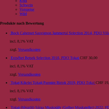
Rind
Schwein
Vorspeise
Wild
Produkte nach Bewertung
Bock Cabernet Sauvignon Jammertal Selection 2014, PDO Vill
incl. 8,1% VAT
zzgl.
Versandkosten
Erzsébet Betsek Selection 2018, PDO Tokaj
CHF
30,00
incl. 8,1% VAT
zzgl.
Versandkosten
Tokaj Kikelet Tokaji Furmint Birtok 2019, PDO Tokaj
CHF
19
incl. 8,1% VAT
zzgl.
Versandkosten
Tokaj-Hétszölö Sárga Muskotály (Gelber Muskateller) 2022, 