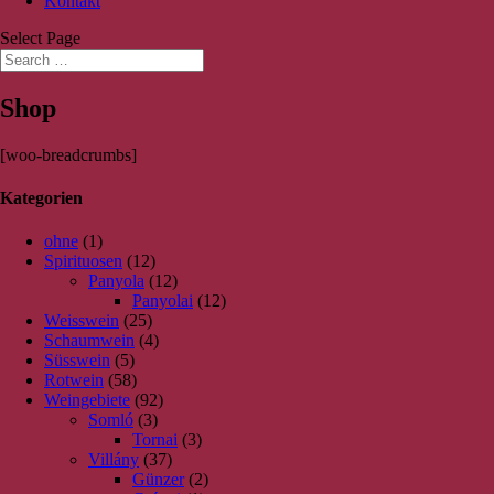
Kontakt
Select Page
Shop
[woo-breadcrumbs]
Kategorien
ohne
(1)
Spirituosen
(12)
Panyola
(12)
Panyolai
(12)
Weisswein
(25)
Schaumwein
(4)
Süsswein
(5)
Rotwein
(58)
Weingebiete
(92)
Somló
(3)
Tornai
(3)
Villány
(37)
Günzer
(2)