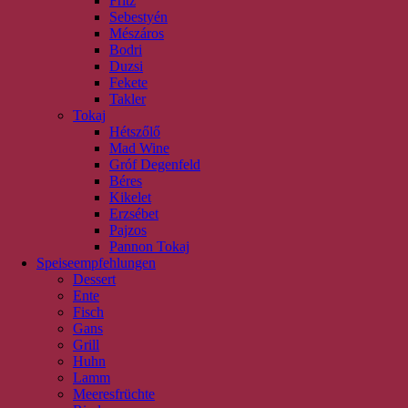
Fritz
Sebestyén
Mészáros
Bodri
Duzsi
Fekete
Takler
Tokaj
Hétszőlő
Mad Wine
Gróf Degenfeld
Béres
Kikelet
Erzsébet
Pajzos
Pannon Tokaj
Speiseempfehlungen
Dessert
Ente
Fisch
Gans
Grill
Huhn
Lamm
Meeresfrüchte