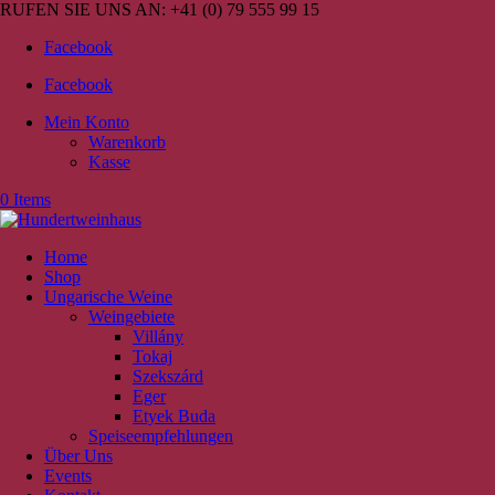
RUFEN SIE UNS AN:
+41 (0) 79 555 99 15
Facebook
Facebook
Mein Konto
Warenkorb
Kasse
0 Items
Home
Shop
Ungarische Weine
Weingebiete
Villány
Tokaj
Szekszárd
Eger
Etyek Buda
Speiseempfehlungen
Über Uns
Events