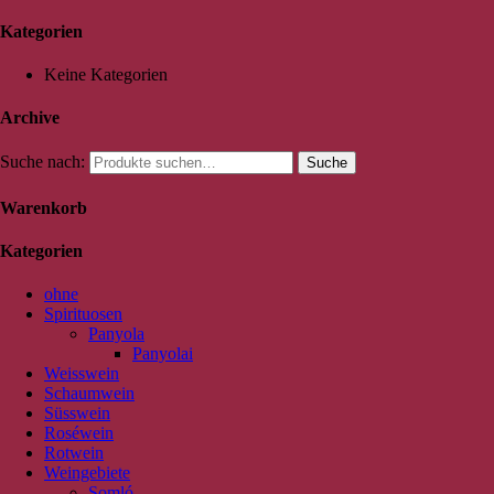
Kategorien
Keine Kategorien
Archive
Suche nach:
Suche
Warenkorb
Kategorien
ohne
Spirituosen
Panyola
Panyolai
Weisswein
Schaumwein
Süsswein
Roséwein
Rotwein
Weingebiete
Somló