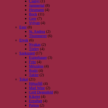
Csányi
(1)
Jammertal
(8)
Heumann
(4)
Bock
(11)
Gere
(7)
Vylyan
(4)
Eger
(8)
St. Andrea
(2)
Thummerer
(6)
Etyek
(6)
Nyakas
(2)
Törley
(4)
Szekszárd
(17)
Eszterbauer
(3)
Fritz
(4)
Mészáros
(4)
Bodri
(4)
Takler
(2)
Tokaj
(21)
Hétszőlő
(4)
Mad Wine
(2)
Gróf Degenfeld
(6)
Kikelet
(4)
Erzsébet
(4)
Pajzos
(2)