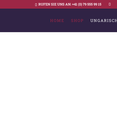
RUFEN SIE UNS AN:
+41 (0) 79 555 99 15
HOME
SHOP
UNGARISC