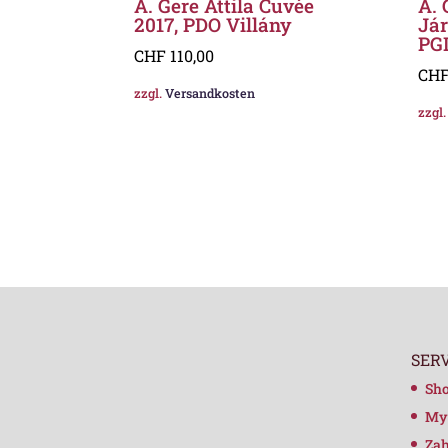
A. Gere Attila Cuvée
A. 
2017, PDO Villány
Jár
PG
CHF
110,00
CH
zzgl.
Versandkosten
zzgl
SER
Sh
My
Zah