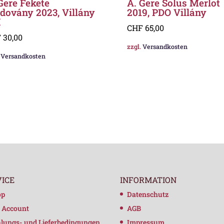
Gere Fekete
A. Gere Solus Merlot
dovány 2023, Villány
2019, PDO Villány
I
CHF
65,00
F
30,00
zzgl.
Versandkosten
.
Versandkosten
VICE
INFORMATION
op
Datenschutz
 Account
AGB
lungs- und Lieferbedingungen
Impressum