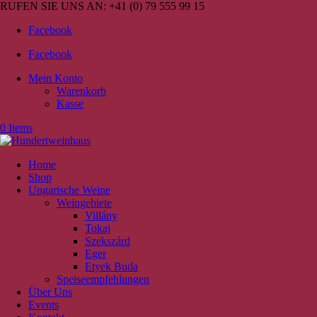
RUFEN SIE UNS AN:
+41 (0) 79 555 99 15
Facebook
Facebook
Mein Konto
Warenkorb
Kasse
0 Items
Home
Shop
Ungarische Weine
Weingebiete
Villány
Tokaj
Szekszárd
Eger
Etyek Buda
Speiseempfehlungen
Über Uns
Events