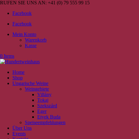
RUFEN SIE UNS AN:
+41 (0) 79 555 99 15
Facebook
Facebook
Mein Konto
Warenkorb
Kasse
0 Items
Home
Shop
Ungarische Weine
Weingebiete
Villány
Tokaj
Szekszárd
Eger
Etyek Buda
Speiseempfehlungen
Über Uns
Events