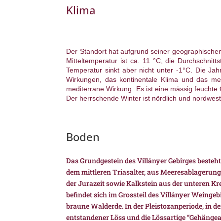
Klima
Der Standort hat aufgrund seiner geographische
Mitteltemperatur ist ca. 11 °C, die Durchschnitt
Temperatur sinkt aber nicht unter -1°C. Die Ja
Wirkungen, das kontinentale Klima und das med
mediterrane Wirkung. Es ist eine mässig feuchte 
Der herrschende Winter ist nördlich und nordwestl
Boden
Das Grundgestein des Villányer Gebirges besteh
dem mittleren Triasalter, aus Meeresablageru
der Jurazeit sowie Kalkstein aus der unteren Kr
befindet sich im Grossteil des Villányer Weing
braune Walderde. In der Pleistozanperiode, in d
entstandener Löss und die Lössartige “Gehängea