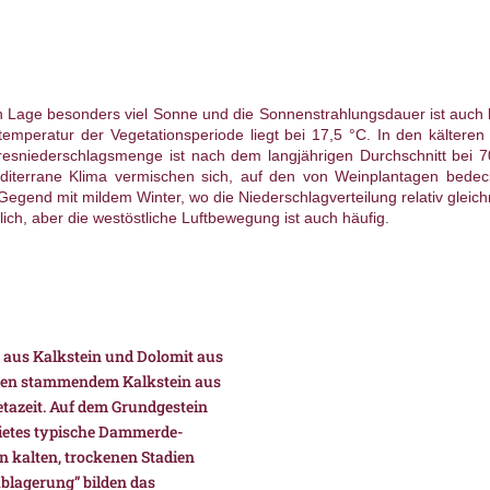
n Lage besonders viel Sonne und die Sonnenstrahlungsdauer ist auch l
stemperatur der Vegetationsperiode liegt bei 17,5 °C. In den kälteren
hresniederschlagsmenge ist nach dem langjährigen Durchschnitt bei 
iterrane Klima vermischen sich, auf den von Weinplantagen bedeckt
Gegend mit mildem Winter, wo die Niederschlagverteilung relativ gleich
ich, aber die westöstliche Luftbewegung ist auch häufig.
t aus Kalkstein und Dolomit aus
ngen stammendem Kalkstein aus
etazeit. Auf dem Grundgestein
ebietes typische Dammerde-
en kalten, trockenen Stadien
blagerung” bilden das