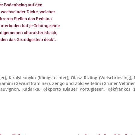
er Bodenbelag auf den
t wechselnder Dicke, welcher
reren Stellen das Redsina
Unterboden hat je Gehänge eine
 allgemeinen charakteristisch,
Boden das Grundgestein deckt.
r), Kiralyleanyka (Königstochter), Olasz Rizling (Welschriesling)
ramini (Gewürztraminer), Zengo und Zöld veltelini (Grüner Veltiner
auvignon, Kadarka, Kékporto (Blauer Portugieser), Kékfrankos (B