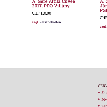
A. Gere Attila Cuvée
A. 
2017, PDO Villány
Jár
PG
CHF
110,00
CH
zzgl.
Versandkosten
zzgl
SER
Sh
My
Zah