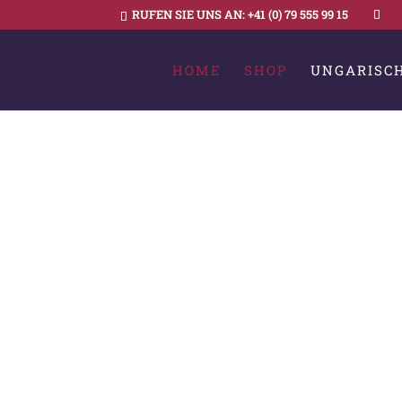
RUFEN SIE UNS AN:
+41 (0) 79 555 99 15
HOME
SHOP
UNGARISC