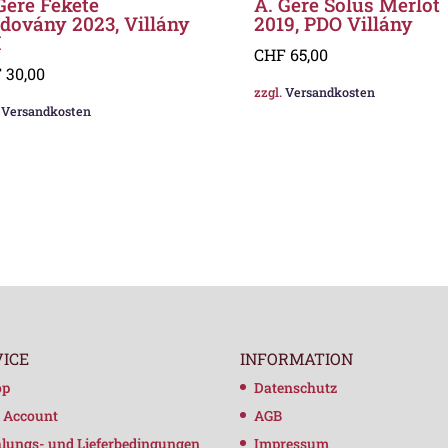
Gere Fekete
A. Gere Solus Merlot
dovány 2023, Villány
2019, PDO Villány
I
CHF
65,00
F
30,00
zzgl.
Versandkosten
.
Versandkosten
VICE
INFORMATION
op
Datenschutz
 Account
AGB
lungs- und Lieferbedingungen
Impressum