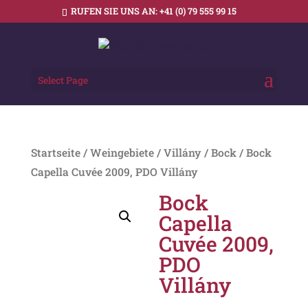
RUFEN SIE UNS AN:
+41 (0) 79 555 99 15
Select Page
Startseite
/
Weingebiete
/
Villány
/
Bock
/ Bock
Capella Cuvée 2009, PDO Villány
Bock
Capella
Cuvée 2009,
PDO
Villány