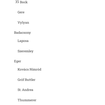
Bock
Gere
Vylyan
Badacsony
Laposa
Szeremley
Eger
Kovács Nimród
Gróf Buttler
St. Andrea
Thummerer