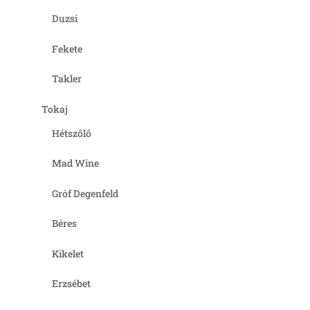
Duzsi
Fekete
Takler
Tokaj
Hétszőlő
Mad Wine
Gróf Degenfeld
Béres
Kikelet
Erzsébet