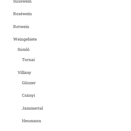
Süsswein
Roséwein
Rotwein
Weingebiete
Somló
Tornai
Villány
Günzer
Csányi
Jammertal
Heumann