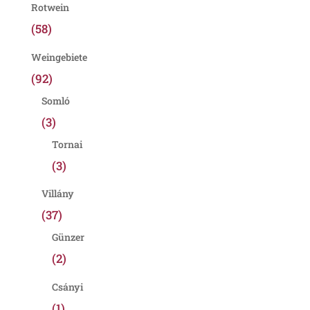
Rotwein
(58)
Weingebiete
(92)
Somló
(3)
Tornai
(3)
Villány
(37)
Günzer
(2)
Csányi
(1)