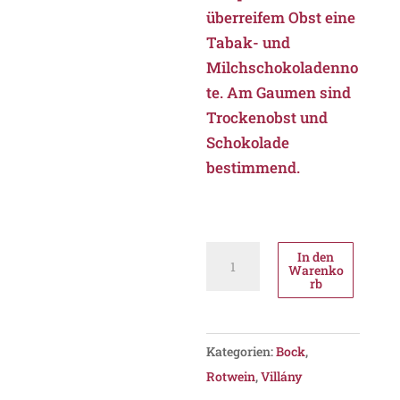
überreifem Obst eine
Tabak- und
Milchschokoladenno
te. Am Gaumen sind
Trockenobst und
Schokolade
bestimmend.
Bock
In den
Warenko
Capella
rb
Cuvée
2009,
PDO
Kategorien:
Bock
,
Villány
Rotwein
,
Villány