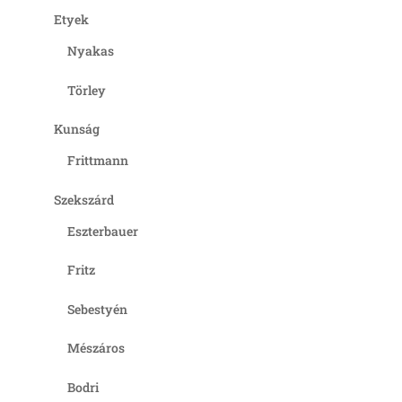
Etyek
Nyakas
Törley
Kunság
Frittmann
Szekszárd
Eszterbauer
Fritz
Sebestyén
Mészáros
Bodri