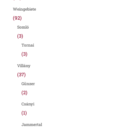
Weingebiete
(92)
Somló
(3)
Tornai
(3)
Villány
(37)
Günzer
(2)
Csányi
(1)
Jammertal