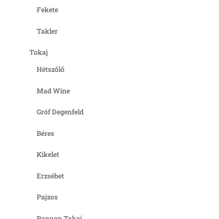
Fekete
Takler
Tokaj
Hétszőlő
Mad Wine
Gróf Degenfeld
Béres
Kikelet
Erzsébet
Pajzos
Pannon Tokaj