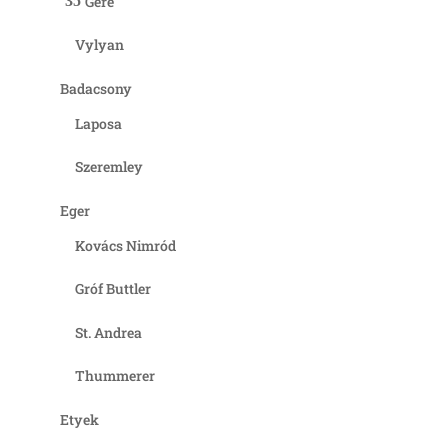
Gere
Vylyan
Badacsony
Laposa
Szeremley
Eger
Kovács Nimród
Gróf Buttler
St. Andrea
Thummerer
Etyek