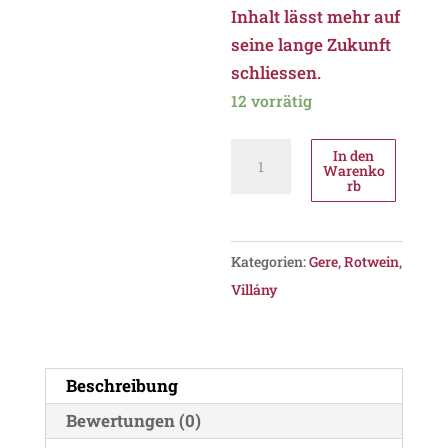
Inhalt lässt mehr auf
seine lange Zukunft
schliessen.
12 vorrätig
A.
In den
Warenko
Gere
rb
Villányi
Franc
"Csillagvölgy"
Kategorien:
Gere
,
Rotwein
,
2023,
Villány
PDO
Villány
Menge
Beschreibung
Bewertungen (0)