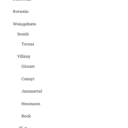
Rotwein
Weingebiete
Somló
Tornai
Villány
Günzer
Csányi
Jammertal
Heumann
Bock