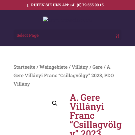
RUFEN SIE UNS AN:
+41 (0) 79 555 99 15
Select Page
Startseite
/
Weingebiete
/
Villány
/
Gere
/ A.
Gere Villányi Franc “Csillagvölgy” 2023, PDO
Villány
A. Gere
Villányi
Franc
“Csillagvölg
y” 2023,