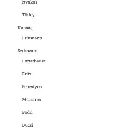
Nyakas
Törley
Kunság
Frittmann
Szekszárd
Eszterbauer
Fritz
Sebestyén
Mészáros
Bodri
Duzsi