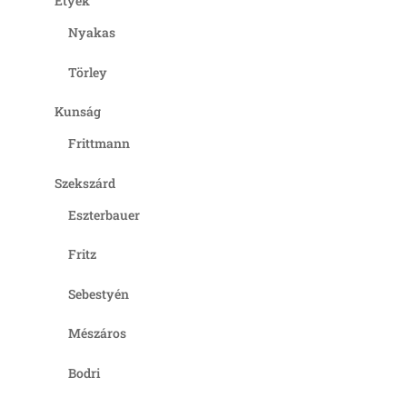
Etyek
Nyakas
Törley
Kunság
Frittmann
Szekszárd
Eszterbauer
Fritz
Sebestyén
Mészáros
Bodri