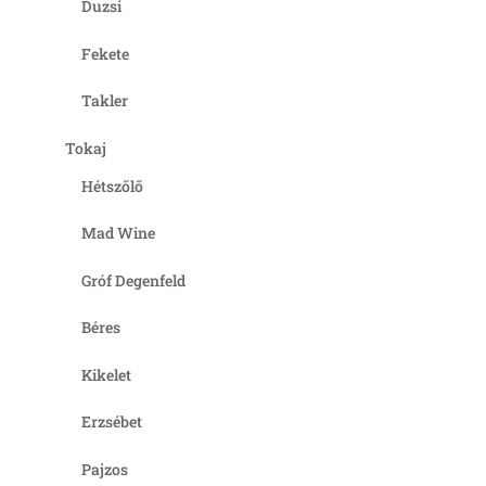
Duzsi
Fekete
Takler
Tokaj
Hétszőlő
Mad Wine
Gróf Degenfeld
Béres
Kikelet
Erzsébet
Pajzos