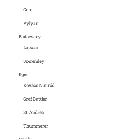
Gere
Vylyan
Badacsony
Laposa
Szeremley
Eger
Kovács Nimród
Gróf Buttler
St. Andrea
Thummerer