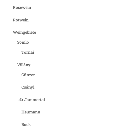
Roséwein
Rotwein
Weingebiete
Somló
Tornai
Villány
Günzer
Csányi
Jammertal
Heumann
Bock