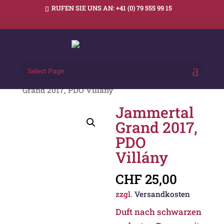
RUFEN SIE UNS AN:
+41 (0) 79 555 99 15
Select Page
Startseite
/
Weingebiete
/
Villány
/
Jammertal
/ Jamm
Grand 2017, PDO Villány
Jammertal
Grand 2017,
PDO
Villány
CHF
25,00
zzgl.
Versandkosten
Duft nach schwarzen