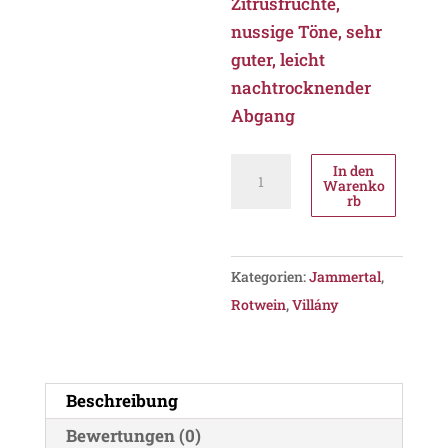
Zitrusfrüchte,
nussige Töne, sehr
guter, leicht
nachtrocknender
Abgang
Jammertal
In den
Warenko
Grand
rb
2017,
PDO
Villány
Kategorien:
Jammertal
,
Menge
Rotwein
,
Villány
Beschreibung
Bewertungen (0)