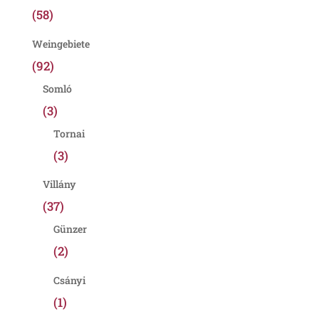
(58)
Weingebiete
(92)
Somló
(3)
Tornai
(3)
Villány
(37)
Günzer
(2)
Csányi
(1)