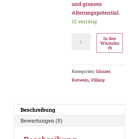
und grosses
Alterungspotential.
12 vorrätig
Günzer
In den
Warenko
Tamás
rb
Mátyás
2021,
PDO
Kategorien:
Günzer
,
Villány
Rotwein
,
Villány
Menge
Beschreibung
Bewertungen (0)