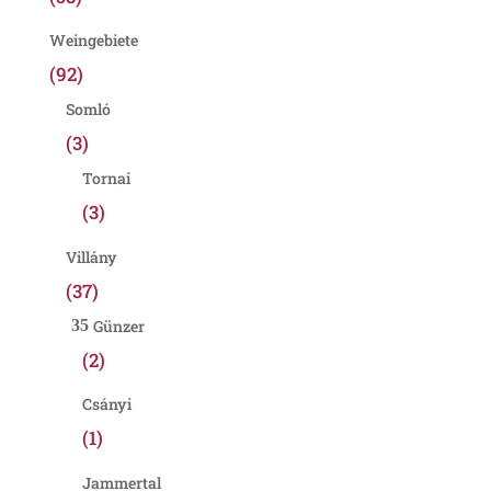
Weingebiete
(92)
Somló
(3)
Tornai
(3)
Villány
(37)
Günzer
(2)
Csányi
(1)
Jammertal