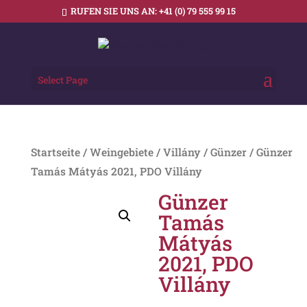
RUFEN SIE UNS AN:
+41 (0) 79 555 99 15
Select Page
Startseite
/
Weingebiete
/
Villány
/
Günzer
/ Günzer
Tamás Mátyás 2021, PDO Villány
Günzer
Tamás
Mátyás
2021, PDO
Villány