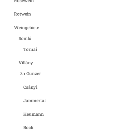
Roséwein
Rotwein
Weingebiete
Somló
Tornai
Villány
Günzer
Csányi
Jammertal
Heumann
Bock