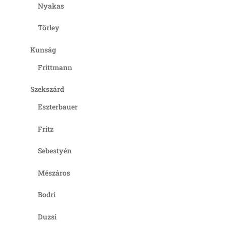
Nyakas
Törley
Kunság
Frittmann
Szekszárd
Eszterbauer
Fritz
Sebestyén
Mészáros
Bodri
Duzsi