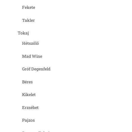
Fekete
Takler
Tokaj
Hétszőlő
Mad Wine
Gróf Degenfeld
Béres
Kikelet
Erzsébet
Pajzos