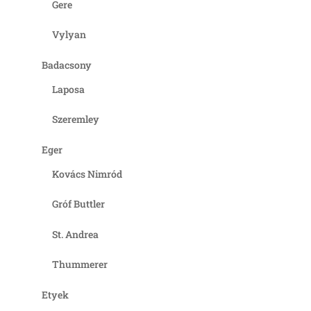
Gere
Vylyan
Badacsony
Laposa
Szeremley
Eger
Kovács Nimród
Gróf Buttler
St. Andrea
Thummerer
Etyek