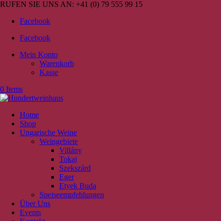
RUFEN SIE UNS AN:
+41 (0) 79 555 99 15
Facebook
Facebook
Mein Konto
Warenkorb
Kasse
0 Items
Home
Shop
Ungarische Weine
Weingebiete
Villány
Tokaj
Szekszárd
Eger
Etyek Buda
Speiseempfehlungen
Über Uns
Events