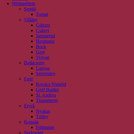
Weingebiete
Somló
Tornai
Villány
Günzer
Csányi
Jammertal
Heumann
Bock
Gere
Vylyan
Badacsony
Laposa
Szeremley
Eger
Kovács Nimród
Gróf Buttler
St. Andrea
Thummerer
Etyek
Nyakas
Törley
Kunság
Frittmann
Szekszárd