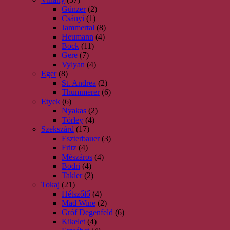
Günzer
(2)
Csányi
(1)
Jammertal
(8)
Heumann
(4)
Bock
(11)
Gere
(7)
Vylyan
(4)
Eger
(8)
St. Andrea
(2)
Thummerer
(6)
Etyek
(6)
Nyakas
(2)
Törley
(4)
Szekszárd
(17)
Eszterbauer
(3)
Fritz
(4)
Mészáros
(4)
Bodri
(4)
Takler
(2)
Tokaj
(21)
Hétszőlő
(4)
Mad Wine
(2)
Gróf Degenfeld
(6)
Kikelet
(4)