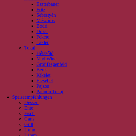
Eszterbauer
Fritz
Sebestyén
Mészáros
Bodri
Duzsi
Fekete
Takler
Tokaj
Hétszőlő
Mad Wine
Gróf Degenfeld
Béres
Kikelet
Erzsébet
Pajzos
Pannon Tokaj
Speiseempfehlungen
Dessert
Ente
Fisch
Gans
Grill
Huhn
Lamm