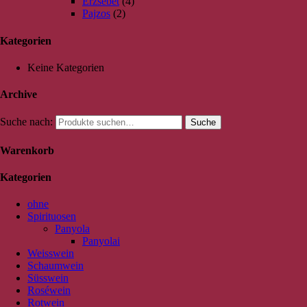
Erzsébet
(4)
Pajzos
(2)
Kategorien
Keine Kategorien
Archive
Suche nach:
Suche
Warenkorb
Kategorien
ohne
Spirituosen
Panyola
Panyolai
Weisswein
Schaumwein
Süsswein
Roséwein
Rotwein