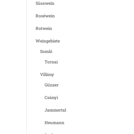
Süsswein
Roséwein
Rotwein
Weingebiete
Somló
Tornai
Villány
Günzer
Csányi
Jammertal
Heumann