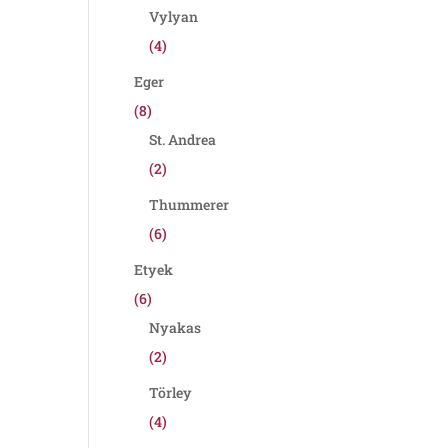
Vylyan
(4)
Eger
(8)
St. Andrea
(2)
Thummerer
(6)
Etyek
(6)
Nyakas
(2)
Törley
(4)