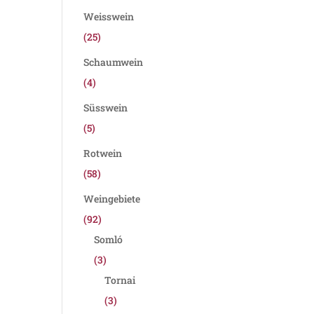
Weisswein
(25)
Schaumwein
(4)
Süsswein
(5)
Rotwein
(58)
Weingebiete
(92)
Somló
(3)
Tornai
(3)