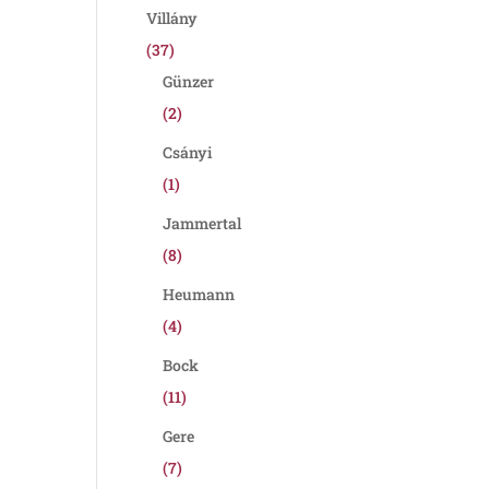
Villány
(37)
Günzer
(2)
Csányi
(1)
Jammertal
(8)
Heumann
(4)
Bock
(11)
Gere
(7)