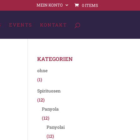
MEIN KONTO
0 ITEMS
S
EVENTS
KONTAKT
KATEGORIEN
ohne
(1)
Spirituosen
(12)
Panyola
(12)
Panyolai
(12)