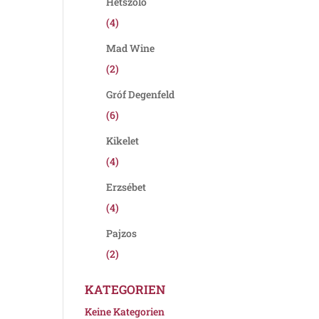
Hétszőlő
(4)
Mad Wine
(2)
Gróf Degenfeld
(6)
Kikelet
(4)
Erzsébet
(4)
Pajzos
(2)
KATEGORIEN
Keine Kategorien