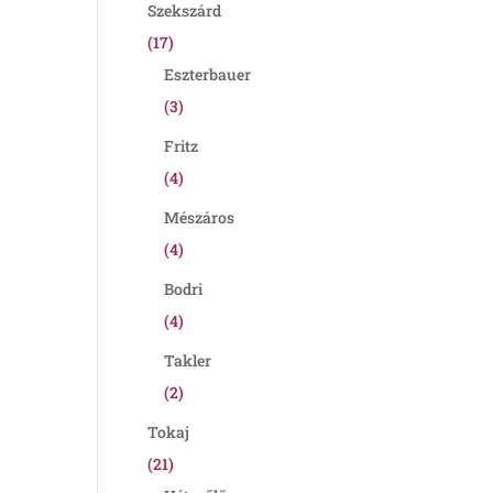
Szekszárd
(17)
Eszterbauer
(3)
Fritz
(4)
Mészáros
(4)
Bodri
(4)
Takler
(2)
Tokaj
(21)