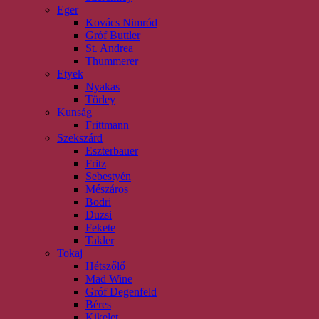
Eger
Kovács Nimród
Gróf Buttler
St. Andrea
Thummerer
Etyek
Nyakas
Törley
Kunság
Frittmann
Szekszárd
Eszterbauer
Fritz
Sebestyén
Mészáros
Bodri
Duzsi
Fekete
Takler
Tokaj
Hétszőlő
Mad Wine
Gróf Degenfeld
Béres
Kikelet