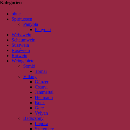
Kategorien
ohne
Spirituosen
Panyola
Panyolai
Weisswein
Schaumwein
Süsswein
Roséwein
Rotwein
Weingebiete
Somló
Tornai
Villány
Günzer
Csányi
Jammertal
Heumann
Bock
Gere
Vylyan
Badacsony
Laposa
Szeremley