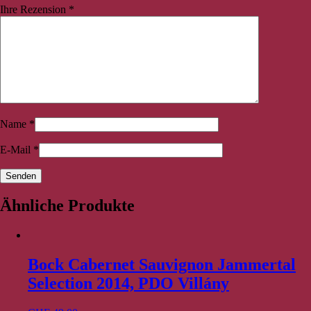
Ihre Rezension
*
Name
*
E-Mail
*
Ähnliche Produkte
Bock Cabernet Sauvignon Jammertal
Selection 2014, PDO Villány