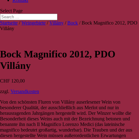
Kontakt
Select Page
Startseite
/
Weingebiete
/
Villány
/
Bock
/ Bock Magnifico 2012, PDO
Villány
Bock Magnifico 2012, PDO
Villány
CHF
120,00
zzgl.
Versandkosten
Von den schönsten Fluren von Villány auserlesener Wein von
besonderer Qualität, der ausschließlich aus Merlot und nur in
herausragenden Jahrgängen hergestellt wird. Der Winzer wollte die
Besonderheit dieses Weins auch mit der Bezeichnung betonen und
benannte ihn nach Il Magnifico Lorenzo Medici (das lateinische
magnifico bedeutet großartig, wunderbar). Die Trauben und der aus
diesen hergestellte Wein müssen außerordentlichen Erwartungen