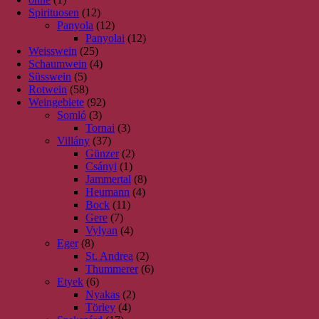
Spirituosen
(12)
Panyola
(12)
Panyolai
(12)
Weisswein
(25)
Schaumwein
(4)
Süsswein
(5)
Rotwein
(58)
Weingebiete
(92)
Somló
(3)
Tornai
(3)
Villány
(37)
Günzer
(2)
Csányi
(1)
Jammertal
(8)
Heumann
(4)
Bock
(11)
Gere
(7)
Vylyan
(4)
Eger
(8)
St. Andrea
(2)
Thummerer
(6)
Etyek
(6)
Nyakas
(2)
Törley
(4)