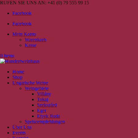
RUFEN SIE UNS AN:
+41 (0) 79 555 99 15
Facebook
Facebook
Mein Konto
Warenkorb
Kasse
0 Items
Home
Shop
Ungarische Weine
Weingebiete
Villány
Tokaj
Szekszárd
Eger
Etyek Buda
Speiseempfehlungen
Über Uns
Events