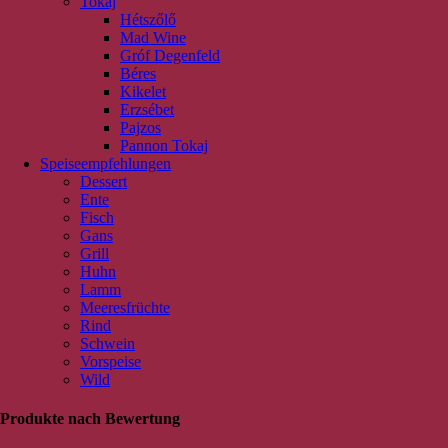
Tokaj
Hétszőlő
Mad Wine
Gróf Degenfeld
Béres
Kikelet
Erzsébet
Pajzos
Pannon Tokaj
Speiseempfehlungen
Dessert
Ente
Fisch
Gans
Grill
Huhn
Lamm
Meeresfrüchte
Rind
Schwein
Vorspeise
Wild
Produkte nach Bewertung