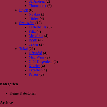
St. Andrea
(2)
Thummerer
(6)
Etyek
(6)
Nyakas
(2)
Törley
(4)
Szekszárd
(17)
Eszterbauer
(3)
Fritz
(4)
Mészáros
(4)
Bodri
(4)
Takler
(2)
Tokaj
(21)
Hétszőlő
(4)
Mad Wine
(2)
Gróf Degenfeld
(6)
Kikelet
(4)
Erzsébet
(4)
Pajzos
(2)
Kategorien
Keine Kategorien
Archive