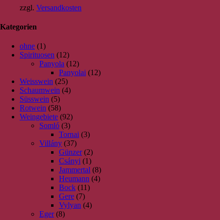
zzgl.
Versandkosten
Kategorien
ohne
(1)
Spirituosen
(12)
Panyola
(12)
Panyolai
(12)
Weisswein
(25)
Schaumwein
(4)
Süsswein
(5)
Rotwein
(58)
Weingebiete
(92)
Somló
(3)
Tornai
(3)
Villány
(37)
Günzer
(2)
Csányi
(1)
Jammertal
(8)
Heumann
(4)
Bock
(11)
Gere
(7)
Vylyan
(4)
Eger
(8)