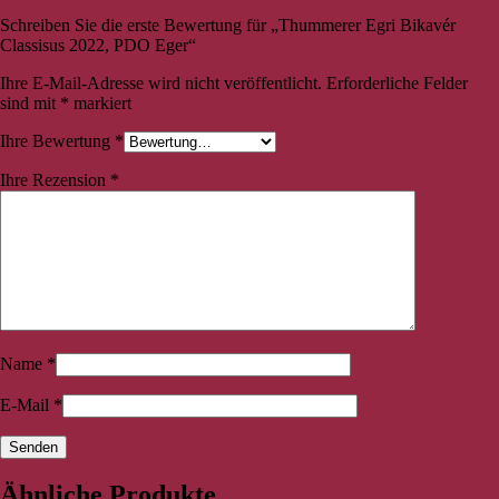
Schreiben Sie die erste Bewertung für „Thummerer Egri Bikavér
Classisus 2022, PDO Eger“
Ihre E-Mail-Adresse wird nicht veröffentlicht.
Erforderliche Felder
sind mit
*
markiert
Ihre Bewertung
*
Ihre Rezension
*
Name
*
E-Mail
*
Ähnliche Produkte