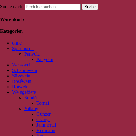
Suche nach:
Suche
Warenkorb
Kategorien
ohne
Spirituosen
Panyola
Panyolai
Weisswein
Schaumwein
Süsswein
Roséwein
Rotwein
Weingebiete
Somló
Tornai
Villány
Günzer
Csányi
Jammertal
Heumann
Bock