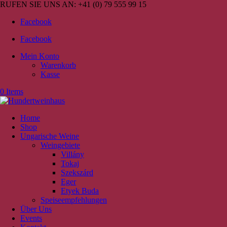
RUFEN SIE UNS AN:
+41 (0) 79 555 99 15
Facebook
Facebook
Mein Konto
Warenkorb
Kasse
0 Items
Home
Shop
Ungarische Weine
Weingebiete
Villány
Tokaj
Szekszárd
Eger
Etyek Buda
Speiseempfehlungen
Über Uns
Events