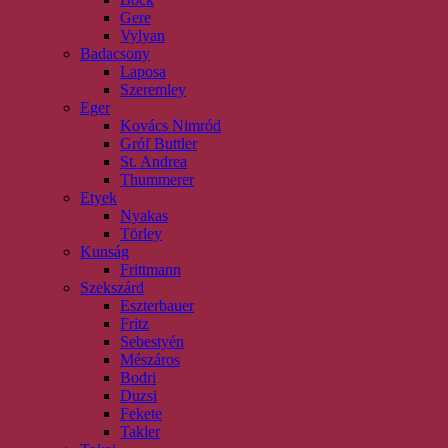
Gere
Vylyan
Badacsony
Laposa
Szeremley
Eger
Kovács Nimród
Gróf Buttler
St. Andrea
Thummerer
Etyek
Nyakas
Törley
Kunság
Frittmann
Szekszárd
Eszterbauer
Fritz
Sebestyén
Mészáros
Bodri
Duzsi
Fekete
Takler