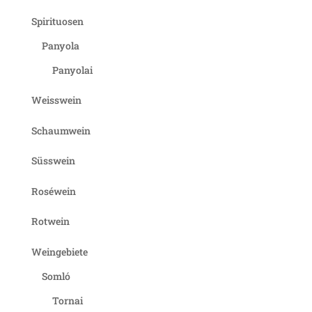
Spirituosen
Panyola
Panyolai
Weisswein
Schaumwein
Süsswein
Roséwein
Rotwein
Weingebiete
Somló
Tornai