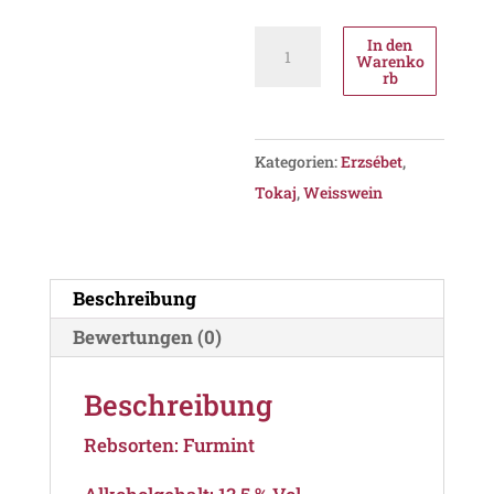
Erzsébet
In den
Warenko
Estate
rb
Furmint
2021,
PDO
Kategorien:
Erzsébet
,
Tokaj
Tokaj
,
Weisswein
Menge
Beschreibung
Bewertungen (0)
Beschreibung
Rebsorten: Furmint