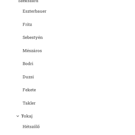
Szekszárd
Eszterbauer
Fritz
Sebestyén
Mészáros
Bodri
Duzsi
Fekete
Takler
Tokaj
Hétszőlő