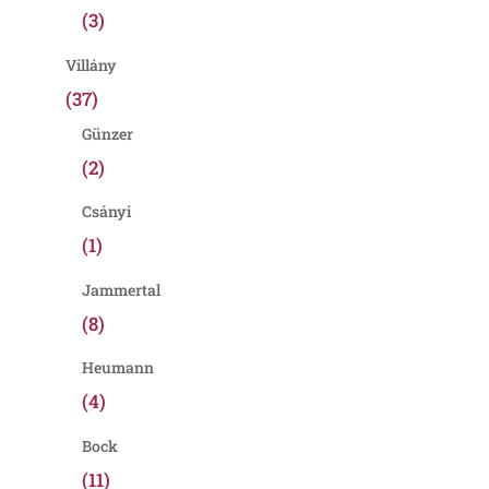
(3)
Villány
(37)
Günzer
(2)
Csányi
(1)
Jammertal
(8)
Heumann
(4)
Bock
(11)