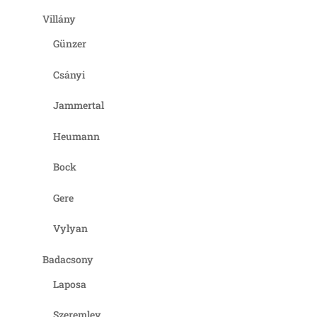
Villány
Günzer
Csányi
Jammertal
Heumann
Bock
Gere
Vylyan
Badacsony
Laposa
Szeremley