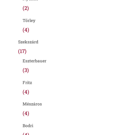
(2)
Törley
(4)
Szekszárd
(17)
Eszterbauer
(3)
Fritz
(4)
Mészáros
(4)
Bodri
(4)