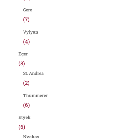
Gere
(7)
Vylyan
(4)
Eger
(8)
St. Andrea
(2)
Thummerer
(6)
Etyek
(6)
Nyakas