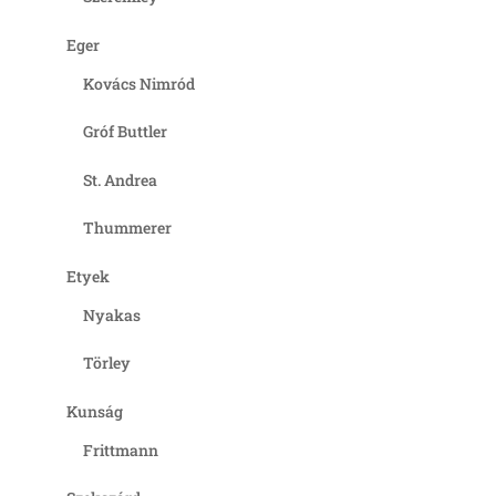
Eger
Kovács Nimród
Gróf Buttler
St. Andrea
Thummerer
Etyek
Nyakas
Törley
Kunság
Frittmann