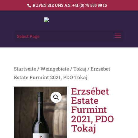
RUFEN SIE UNS AN:
+41 (0) 79 555 99 15
Select Page
Startseite
/
Weingebiete
/
Tokaj
/ Erzsébet
Estate Furmint 2021, PDO Tokaj
Erzsébet
Estate
Furmint
2021, PDO
Tokaj