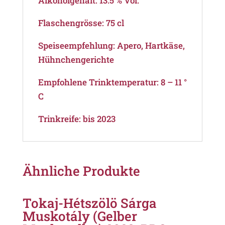
Alkoholgehalt: 13.5 % Vol.
Flaschengrösse: 75 cl
Speiseempfehlung: Apero, Hartkäse,
Hühnchengerichte
Empfohlene Trinktemperatur: 8 – 11 °
C
Trinkreife: bis 2023
Ähnliche Produkte
Tokaj-Hétszölö Sárga
Muskotály (Gelber