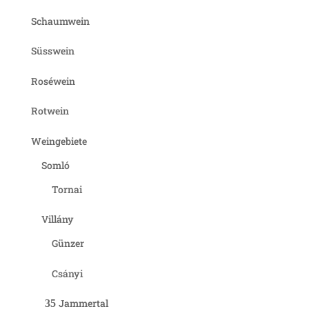
Schaumwein
Süsswein
Roséwein
Rotwein
Weingebiete
Somló
Tornai
Villány
Günzer
Csányi
Jammertal