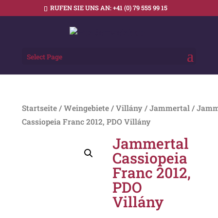
RUFEN SIE UNS AN:
+41 (0) 79 555 99 15
Select Page
Startseite
/
Weingebiete
/
Villány
/
Jammertal
/ Jamm
Cassiopeia Franc 2012, PDO Villány
Jammertal
Cassiopeia
Franc 2012,
PDO
Villány