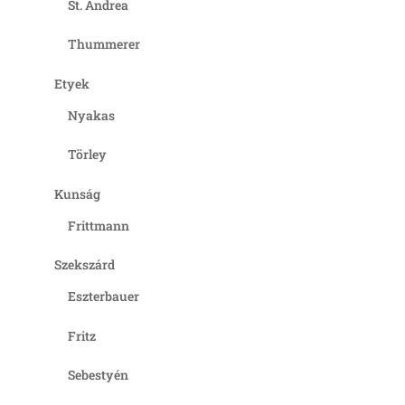
St. Andrea
Thummerer
Etyek
Nyakas
Törley
Kunság
Frittmann
Szekszárd
Eszterbauer
Fritz
Sebestyén