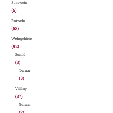
Süsswein
(5)
Rotwein
(58)
Weingebiete
(92)
Somló
(3)
Tornai
(3)
Villány
(37)
Günzer
(2)