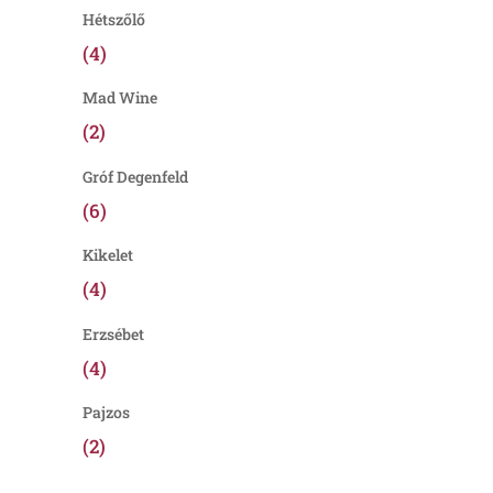
Hétszőlő
(4)
Mad Wine
(2)
Gróf Degenfeld
(6)
Kikelet
(4)
Erzsébet
(4)
Pajzos
(2)