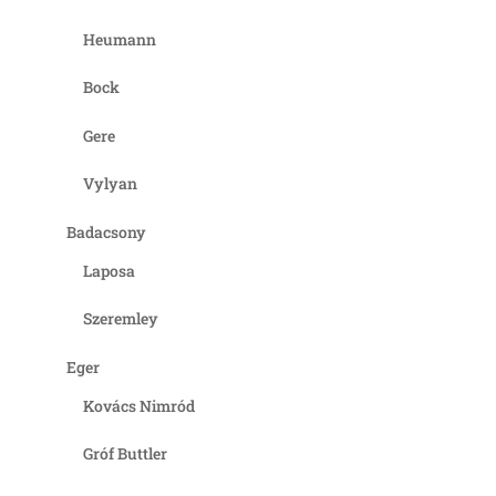
Heumann
Bock
Gere
Vylyan
Badacsony
Laposa
Szeremley
Eger
Kovács Nimród
Gróf Buttler