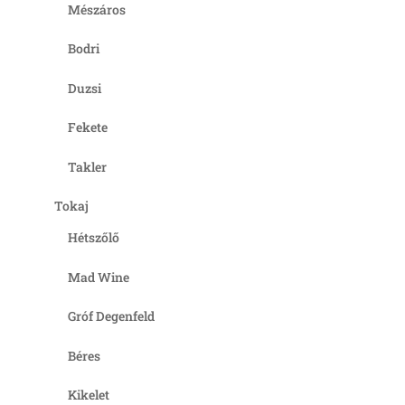
Mészáros
Bodri
Duzsi
Fekete
Takler
Tokaj
Hétszőlő
Mad Wine
Gróf Degenfeld
Béres
Kikelet