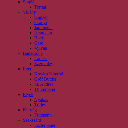
Somló
Tornai
Villány
Günzer
Csányi
Jammertal
Heumann
Bock
Gere
Vylyan
Badacsony
Laposa
Szeremley
Eger
Kovács Nimród
Gróf Buttler
St. Andrea
Thummerer
Etyek
Nyakas
Törley
Kunság
Frittmann
Szekszárd
Eszterbauer