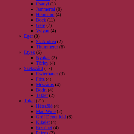
Csányi
(1)
Jammertal
(8)
Heumann
(4)
Bock
(11)
Gere
(7)
Vylyan
(4)
Eger
(8)
St. Andrea
(2)
Thummerer
(6)
Etyek
(6)
Nyakas
(2)
Törley
(4)
Szekszárd
(17)
Eszterbauer
(3)
Fritz
(4)
Mészáros
(4)
Bodri
(4)
Takler
(2)
Tokaj
(21)
Hétszőlő
(4)
Mad Wine
(2)
Gróf Degenfeld
(6)
Kikelet
(4)
Erzsébet
(4)
Pajzos
(2)