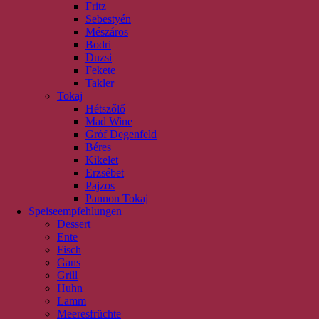
Fritz
Sebestyén
Mészáros
Bodri
Duzsi
Fekete
Takler
Tokaj
Hétszőlő
Mad Wine
Gróf Degenfeld
Béres
Kikelet
Erzsébet
Pajzos
Pannon Tokaj
Speiseempfehlungen
Dessert
Ente
Fisch
Gans
Grill
Huhn
Lamm
Meeresfrüchte