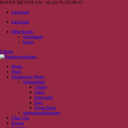
RUFEN SIE UNS AN:
+41 (0) 79 555 99 15
Facebook
Facebook
Mein Konto
Warenkorb
Kasse
0 Items
Home
Shop
Ungarische Weine
Weingebiete
Villány
Tokaj
Szekszárd
Eger
Etyek Buda
Speiseempfehlungen
Über Uns
Events