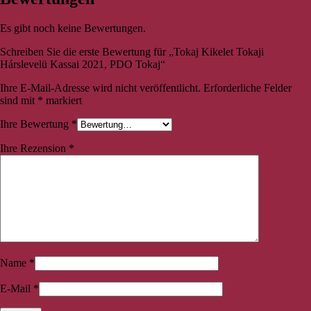
Es gibt noch keine Bewertungen.
Schreiben Sie die erste Bewertung für „Tokaj Kikelet Tokaji
Hárslevelü Kassai 2021, PDO Tokaj“
Ihre E-Mail-Adresse wird nicht veröffentlicht.
Erforderliche Felder
sind mit
*
markiert
Ihre Bewertung
*
Ihre Rezension
*
Name
*
E-Mail
*