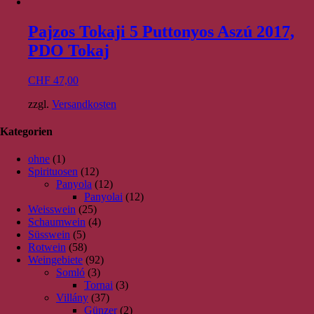
Pajzos Tokaji 5 Puttonyos Aszú 2017,
PDO Tokaj
CHF
47,00
zzgl.
Versandkosten
Kategorien
ohne
(1)
Spirituosen
(12)
Panyola
(12)
Panyolai
(12)
Weisswein
(25)
Schaumwein
(4)
Süsswein
(5)
Rotwein
(58)
Weingebiete
(92)
Somló
(3)
Tornai
(3)
Villány
(37)
Günzer
(2)