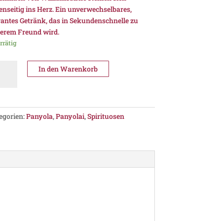
enseitig ins Herz. Ein unverwechselbares,
gantes Getränk, das in Sekundenschnelle zu
erem Freund wird.
rrätig
yolai
In den Warenkorb
ír
moskörte
nge
egorien:
Panyola
,
Panyolai
,
Spirituosen