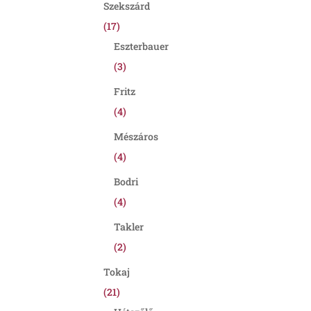
Szekszárd
(17)
Eszterbauer
(3)
Fritz
(4)
Mészáros
(4)
Bodri
(4)
Takler
(2)
Tokaj
(21)