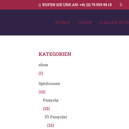
RUFEN SIE UNS AN:
+41 (0) 79 555 99 15
HOME
SHOP
UNGARISC
KATEGORIEN
ohne
(1)
Spirituosen
(12)
Panyola
(12)
Panyolai
(12)