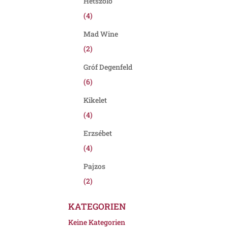
Hétszőlő
(4)
Mad Wine
(2)
Gróf Degenfeld
(6)
Kikelet
(4)
Erzsébet
(4)
Pajzos
(2)
KATEGORIEN
Keine Kategorien