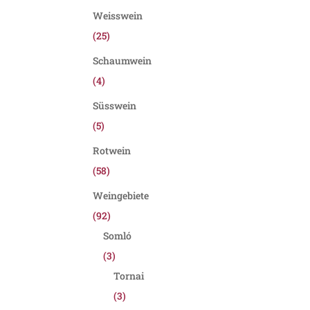
Weisswein
(25)
Schaumwein
(4)
Süsswein
(5)
Rotwein
(58)
Weingebiete
(92)
Somló
(3)
Tornai
(3)