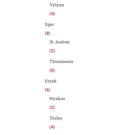
Vylyan
(4)
Eger
(8)
St. Andrea
(2)
Thummerer
(6)
Etyek
(6)
Nyakas
(2)
Törley
(4)