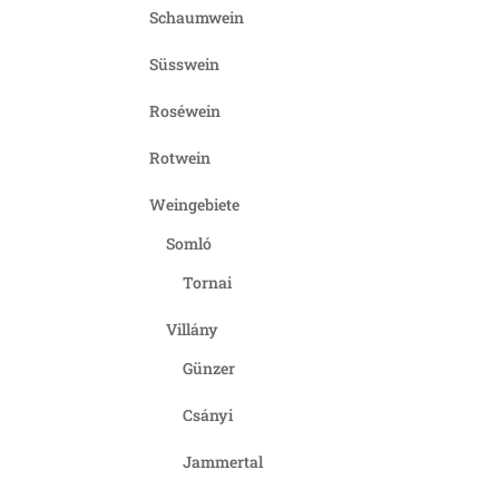
Schaumwein
Süsswein
Roséwein
Rotwein
Weingebiete
Somló
Tornai
Villány
Günzer
Csányi
Jammertal