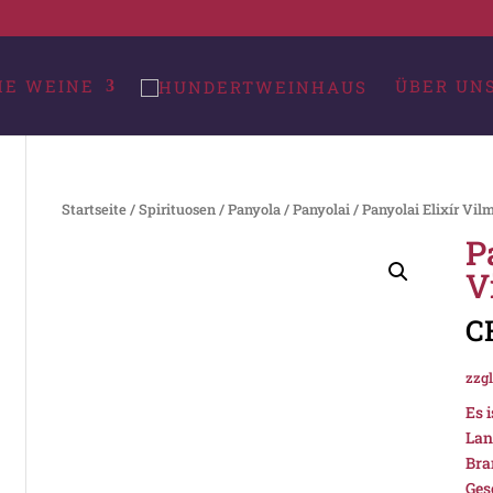
HE WEINE
ÜBER UN
Startseite
/
Spirituosen
/
Panyola
/
Panyolai
/ Panyolai Elixír Vil
P
V
C
zzgl
Es 
Lan
Bra
Ges