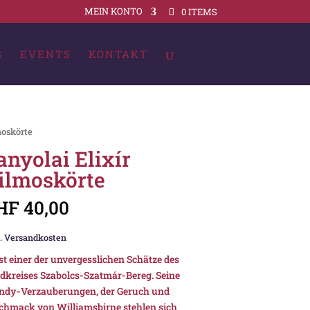
MEIN KONTO
0 ITEMS
S
EVENTS
KONTAKT
moskörte
anyolai Elixír
ilmoskörte
HF
40,00
.
Versandkosten
ist einer der unvergesslichen Schätze des
dkreises Szabolcs-Szatmár-Bereg. Seine
ndy-Verzauberungen, der Geruch und
chmack von Williamsbirne stehlen sich