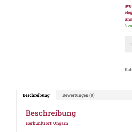
geg
ele
uns
3 vo
Pan
Elix
Vil
Me
Kat
Beschreibung
Bewertungen (0)
Beschreibung
Herkunftsort: Ungarn