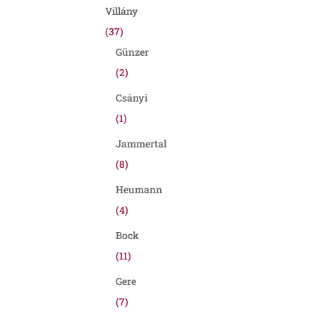
Villány
(37)
Günzer
(2)
Csányi
(1)
Jammertal
(8)
Heumann
(4)
Bock
(11)
Gere
(7)