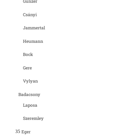
Günzer
Csányi
Jammertal
Heumann
Bock
Gere
Vylyan
Badacsony
Laposa
Szeremley
Eger