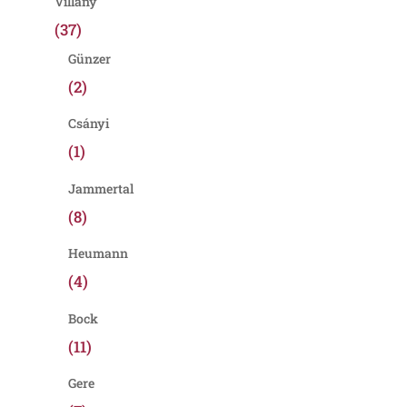
Villány
(37)
Günzer
(2)
Csányi
(1)
Jammertal
(8)
Heumann
(4)
Bock
(11)
Gere