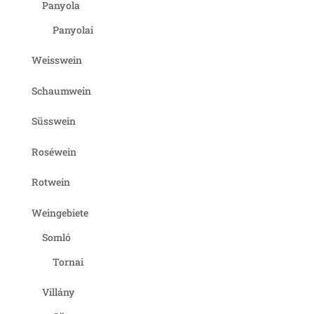
Panyola
Panyolai
Weisswein
Schaumwein
Süsswein
Roséwein
Rotwein
Weingebiete
Somló
Tornai
Villány