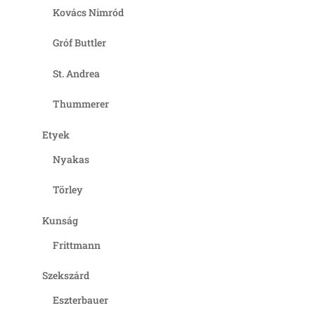
Kovács Nimród
Gróf Buttler
St. Andrea
Thummerer
Etyek
Nyakas
Törley
Kunság
Frittmann
Szekszárd
Eszterbauer