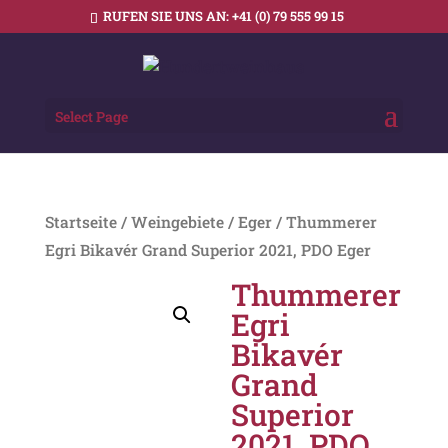
RUFEN SIE UNS AN:
+41 (0) 79 555 99 15
Select Page
Startseite
/
Weingebiete
/
Eger
/ Thummerer
Egri Bikavér Grand Superior 2021, PDO Eger
Thummerer
Egri
Bikavér
Grand
Superior
2021, PDO