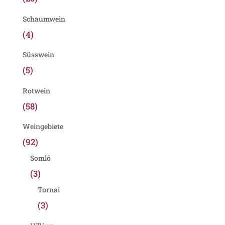
Schaumwein
(4)
Süsswein
(5)
Rotwein
(58)
Weingebiete
(92)
Somló
(3)
Tornai
(3)