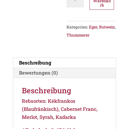
Warenko
Egri
rb
Bikavér
Grand
Superior
Kategorien:
Eger
,
Rotwein
,
2021,
Thummerer
PDO
Eger
Menge
Beschreibung
Bewertungen (0)
Beschreibung
Rebsorten: Kékfrankos
(Blaufränkisch), Cabernet Franc,
Merlot, Syrah, Kadarka