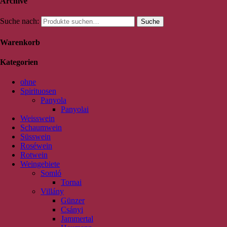
Archive
Suche nach:
Suche
Warenkorb
Kategorien
ohne
Spirituosen
Panyola
Panyolai
Weisswein
Schaumwein
Süsswein
Roséwein
Rotwein
Weingebiete
Somló
Tornai
Villány
Günzer
Csányi
Jammertal