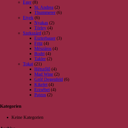
Eger
(8)
St. Andrea
(2)
Thummerer
(6)
Etyek
(6)
Nyakas
(2)
Törley
(4)
Szekszárd
(17)
Eszterbauer
(3)
Fritz
(4)
Mészáros
(4)
Bodri
(4)
Takler
(2)
Tokaj
(21)
Hétszőlő
(4)
Mad Wine
(2)
Gróf Degenfeld
(6)
Kikelet
(4)
Erzsébet
(4)
Pajzos
(2)
Kategorien
Keine Kategorien