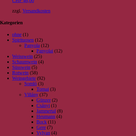
CHF
46,00
zzgl.
Versandkosten
Kategorien
ohne
(1)
Spirituosen
(12)
Panyola
(12)
Panyolai
(12)
Weisswein
(25)
Schaumwein
(4)
Süsswein
(5)
Rotwein
(58)
Weingebiete
(92)
Somló
(3)
Tornai
(3)
Villány
(37)
Günzer
(2)
Csányi
(1)
Jammertal
(8)
Heumann
(4)
Bock
(11)
Gere
(7)
Vylyan
(4)