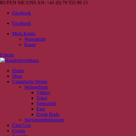
RUFEN SIE UNS AN:
+41 (0) 79 555 99 15
Facebook
Facebook
Mein Konto
Warenkorb
Kasse
0 Items
Home
Shop
Ungarische Weine
Weingebiete
Villány
Tokaj
Szekszárd
Eger
Etyek Buda
Speiseempfehlungen
Über Uns
Events