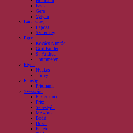
Heumann
Bock
Gere
Vylyan
Badacsony
Laposa
Szeremley
Eger
Kovács Nimród
Gróf Buttler
St. Andrea
Thummerer
Etyek
Nyakas
Törley
Kunság
Frittmann
Szekszárd
Eszterbauer
Fritz
Sebestyén
Mészáros
Bodri
Duzsi
Fekete