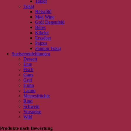
Takler
Tokaj
Hétszőlő
Mad Wine
Gróf Degenfeld
Béres
Kikelet
Erzsébet
Pajzos
Pannon Tokaj
Speiseempfehlungen
Dessert
Ente
Fisch
Gans
Grill
Huhn
Lamm
Meeresfrüchte
Rind
Schwein
Vorspeise
Wild
Produkte nach Bewertung