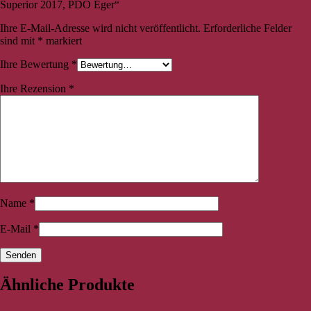
Superior 2017, PDO Eger“
Ihre E-Mail-Adresse wird nicht veröffentlicht.
Erforderliche Felder
sind mit
*
markiert
Ihre Bewertung
*
Ihre Rezension
*
Name
*
E-Mail
*
Ähnliche Produkte