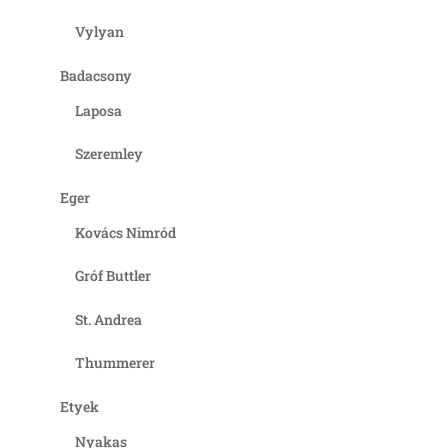
Vylyan
Badacsony
Laposa
Szeremley
Eger
Kovács Nimród
Gróf Buttler
St. Andrea
Thummerer
Etyek
Nyakas