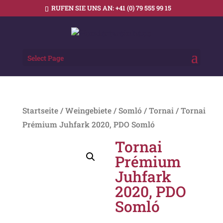
RUFEN SIE UNS AN:
+41 (0) 79 555 99 15
Select Page
Startseite
/
Weingebiete
/
Somló
/
Tornai
/ Tornai
Prémium Juhfark 2020, PDO Somló
Tornai
Prémium
Juhfark
2020, PDO
Somló