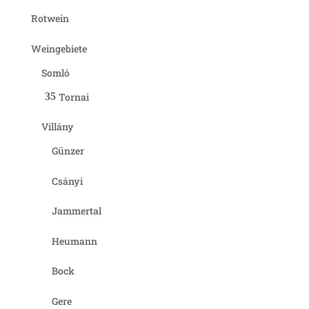
Rotwein
Weingebiete
Somló
Tornai
Villány
Günzer
Csányi
Jammertal
Heumann
Bock
Gere