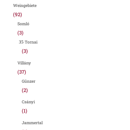
Weingebiete
(92)
Somló
(3)
Tornai
(3)
Villány
(37)
Günzer
(2)
Csányi
(1)
Jammertal