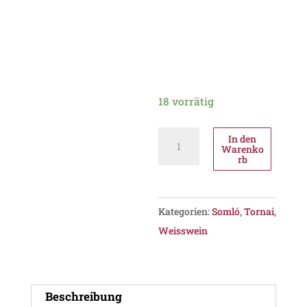
18 vorrätig
Tornai
In den
Warenko
Prémium
rb
Juhfark
2020,
PDO
Kategorien:
Somló
,
Tornai
,
Somló
Weisswein
Menge
Beschreibung