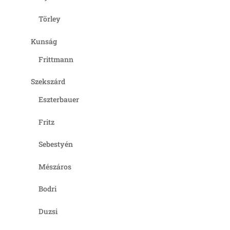
Törley
Kunság
Frittmann
Szekszárd
Eszterbauer
Fritz
Sebestyén
Mészáros
Bodri
Duzsi