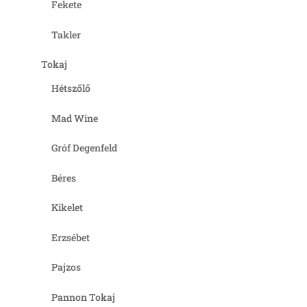
Fekete
Takler
Tokaj
Hétszőlő
Mad Wine
Gróf Degenfeld
Béres
Kikelet
Erzsébet
Pajzos
Pannon Tokaj