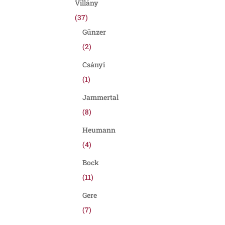
Villány
(37)
Günzer
(2)
Csányi
(1)
Jammertal
(8)
Heumann
(4)
Bock
(11)
Gere
(7)