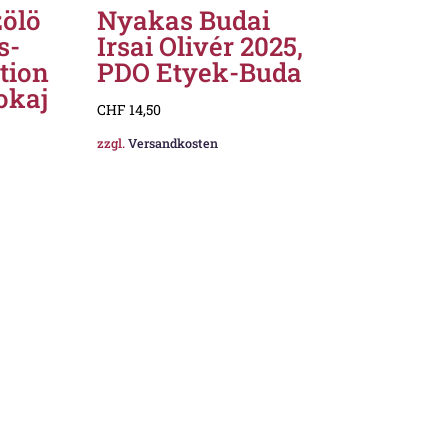
zölö
Nyakas Budai
s-
Irsai Olivér 2025,
ction
PDO Etyek-Buda
okaj
CHF
14,50
zzgl.
Versandkosten