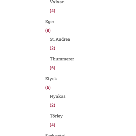
Vylyan
(4)
Eger
(8)
St. Andrea
(2)
Thummerer
(6)
Etyek
(6)
Nyakas
(2)
Törley
(4)
Szekszárd