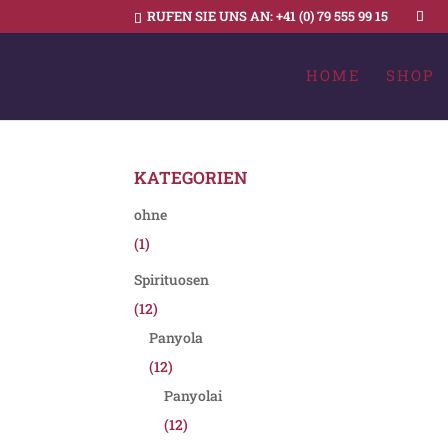
RUFEN SIE UNS AN:
+41 (0) 79 555 99 15
HOME
SHOP
KATEGORIEN
ohne
(1)
Spirituosen
(12)
Panyola
(12)
Panyolai
(12)