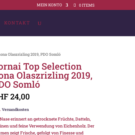
MEIN KONTO
0 ITEMS
KONTAKT
lona Olaszrizling 2019, PDO Somló
ornai Top Selection
lona Olaszrizling 2019,
DO Somló
HF
24,00
.
Versandkosten
 Nase erinnert an getrocknete Früchte, Datteln,
inen und feine Verwendung von Eichenholz. Der
men zeigt Frische, gefolgt von Finesse und