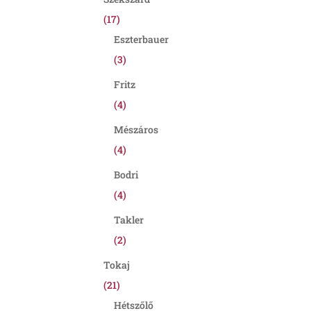
(17)
Eszterbauer
(3)
Fritz
(4)
Mészáros
(4)
Bodri
(4)
Takler
(2)
Tokaj
(21)
Hétszőlő