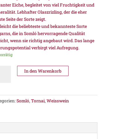
ganter Eiche, begleitet von viel Fruchtigkeit und
ralität. Lebhafter Olaszrizling, der die eher
te Seite der Sorte zeigt.
lleicht die beliebteste und bekannteste Sorte
arns, die in Somló hervorragende Qualität
eicht, wenn sie richtig angebaut wird. Das lange
erungspotential verbirgt viel Aufregung.
orrätig
nai
In den Warenkorb
ction
na
zrizling
egorien:
Somló
,
Tornai
,
Weisswein
9,
O
ló
nge