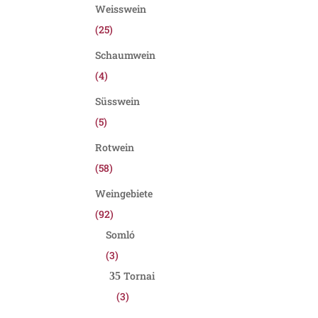
Weisswein
(25)
Schaumwein
(4)
Süsswein
(5)
Rotwein
(58)
Weingebiete
(92)
Somló
(3)
Tornai
(3)