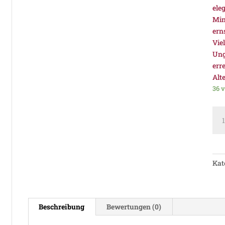
ele
Mine
erns
Vie
Ung
err
Alt
36 v
Tor
Top
Sele
Ilo
Olas
Kat
201
PD
Som
Me
Beschreibung
Bewertungen (0)