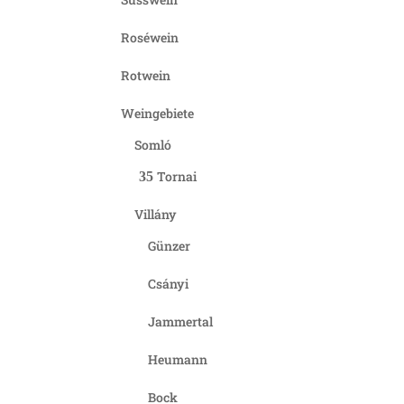
Roséwein
Rotwein
Weingebiete
Somló
Tornai
Villány
Günzer
Csányi
Jammertal
Heumann
Bock