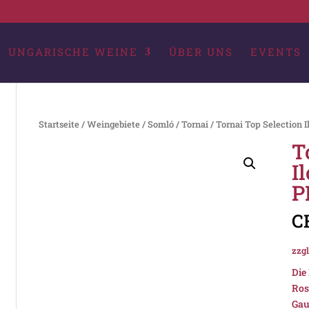
UNGARISCHE WEINE
ÜBER UNS
EVENTS
Startseite
/
Weingebiete
/
Somló
/
Tornai
/ Tornai Top Selection I
T
I
P
C
zzgl
Die
Ros
Gau