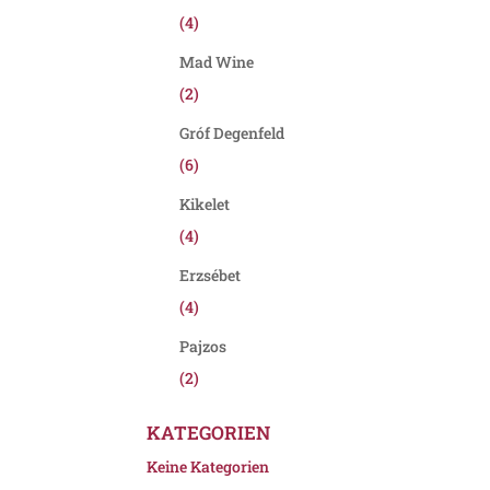
(4)
Mad Wine
(2)
Gróf Degenfeld
(6)
Kikelet
(4)
Erzsébet
(4)
Pajzos
(2)
KATEGORIEN
Keine Kategorien