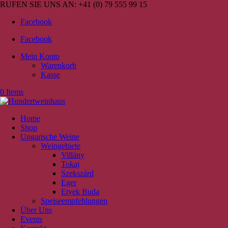
RUFEN SIE UNS AN:
+41 (0) 79 555 99 15
Facebook
Facebook
Mein Konto
Warenkorb
Kasse
0 Items
Home
Shop
Ungarische Weine
Weingebiete
Villány
Tokaj
Szekszárd
Eger
Etyek Buda
Speiseempfehlungen
Über Uns
Events