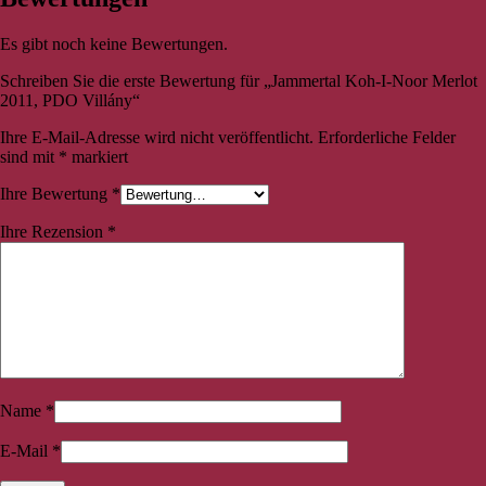
Es gibt noch keine Bewertungen.
Schreiben Sie die erste Bewertung für „Jammertal Koh-I-Noor Merlot
2011, PDO Villány“
Ihre E-Mail-Adresse wird nicht veröffentlicht.
Erforderliche Felder
sind mit
*
markiert
Ihre Bewertung
*
Ihre Rezension
*
Name
*
E-Mail
*