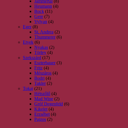
Jammertal
(8)
Heumann
(4)
Bock
(11)
Gere
(7)
Vylyan
(4)
Eger
(8)
St. Andrea
(2)
Thummerer
(6)
Etyek
(6)
Nyakas
(2)
Törley
(4)
Szekszárd
(17)
Eszterbauer
(3)
Fritz
(4)
Mészáros
(4)
Bodri
(4)
Takler
(2)
Tokaj
(21)
Hétszőlő
(4)
Mad Wine
(2)
Gróf Degenfeld
(6)
Kikelet
(4)
Erzsébet
(4)
Pajzos
(2)