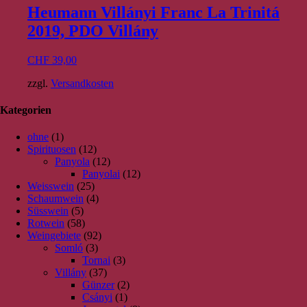
Heumann Villányi Franc La Trinitá
2019, PDO Villány
CHF
39,00
zzgl.
Versandkosten
Kategorien
ohne
(1)
Spirituosen
(12)
Panyola
(12)
Panyolai
(12)
Weisswein
(25)
Schaumwein
(4)
Süsswein
(5)
Rotwein
(58)
Weingebiete
(92)
Somló
(3)
Tornai
(3)
Villány
(37)
Günzer
(2)
Csányi
(1)