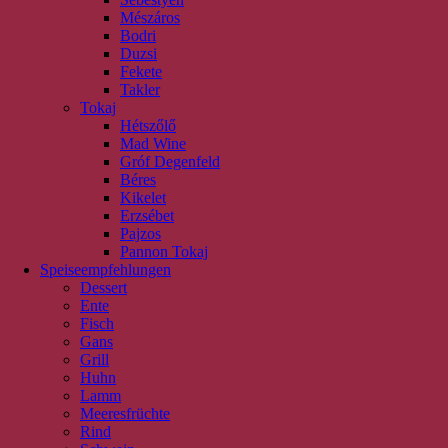
Mészáros
Bodri
Duzsi
Fekete
Takler
Tokaj
Hétszőlő
Mad Wine
Gróf Degenfeld
Béres
Kikelet
Erzsébet
Pajzos
Pannon Tokaj
Speiseempfehlungen
Dessert
Ente
Fisch
Gans
Grill
Huhn
Lamm
Meeresfrüchte
Rind