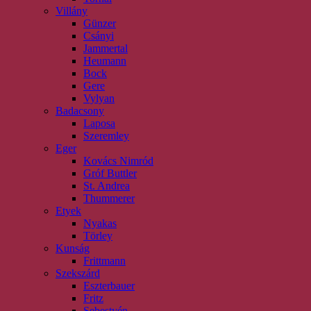
Villány
Günzer
Csányi
Jammertal
Heumann
Bock
Gere
Vylyan
Badacsony
Laposa
Szeremley
Eger
Kovács Nimród
Gróf Buttler
St. Andrea
Thummerer
Etyek
Nyakas
Törley
Kunság
Frittmann
Szekszárd
Eszterbauer
Fritz
Sebestyén