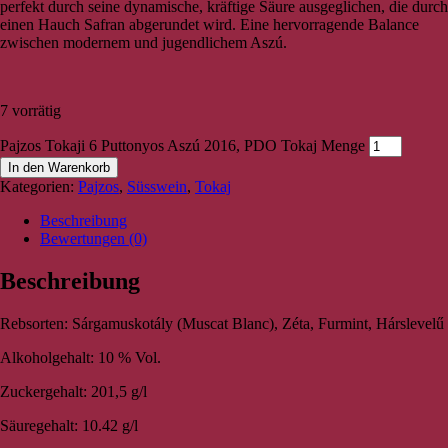
perfekt durch seine dynamische, kräftige Säure ausgeglichen, die durch
einen Hauch Safran abgerundet wird. Eine hervorragende Balance
zwischen modernem und jugendlichem Aszú.
7 vorrätig
Pajzos Tokaji 6 Puttonyos Aszú 2016, PDO Tokaj Menge
In den Warenkorb
Kategorien:
Pajzos
,
Süsswein
,
Tokaj
Beschreibung
Bewertungen (0)
Beschreibung
Rebsorten: Sárgamuskotály (Muscat Blanc), Zéta, Furmint, Hárslevelű
Alkoholgehalt: 10 % Vol.
Zuckergehalt: 201,5 g/l
Säuregehalt: 10.42 g/l