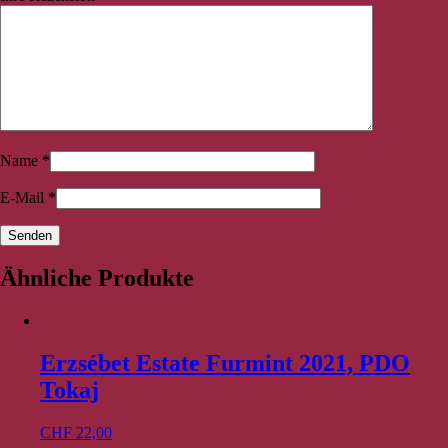
Name
*
E-Mail
*
Ähnliche Produkte
Erzsébet Estate Furmint 2021, PDO
Tokaj
CHF
22,00