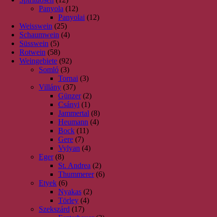
Panyola
(12)
Panyolai
(12)
Weisswein
(25)
Schaumwein
(4)
Süsswein
(5)
Rotwein
(58)
Weingebiete
(92)
Somló
(3)
Tornai
(3)
Villány
(37)
Günzer
(2)
Csányi
(1)
Jammertal
(8)
Heumann
(4)
Bock
(11)
Gere
(7)
Vylyan
(4)
Eger
(8)
St. Andrea
(2)
Thummerer
(6)
Etyek
(6)
Nyakas
(2)
Törley
(4)
Szekszárd
(17)