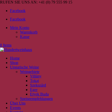
RUFEN SIE UNS AN:
+41 (0) 79 555 99 15
Facebook
Facebook
Mein Konto
Warenkorb
Kasse
0 Items
Home
Shop
Ungarische Weine
Weingebiete
Villány
Tokaj
Szekszárd
Eger
Etyek Buda
Speiseempfehlungen
Über Uns
Events