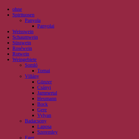
ohne
Spirituosen
Panyola
Panyolai
Weisswein
Schaumwein
Süsswein
Roséwein
Rotwein
Weingebiete
Somló
Tornai
Villány
Günzer
Csányi
Jammertal
Heumann
Bock
Gere
Vylyan
Badacsony
Laposa
Szeremley
Eger