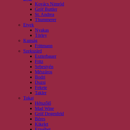
Kovács Nimród
Gróf Buttler
St. Andrea
Thummerer
Etyek
Nyakas
Törley
Kunság
Frittmann
Szekszárd
Eszterbauer
Fritz
Sebestyén
Mészáros
Bodri
Duzsi
Fekete
Takler
Tokaj
Hétszőlő
Mad Wine
Gróf Degenfeld
Béres
Kikelet
Erzsébet