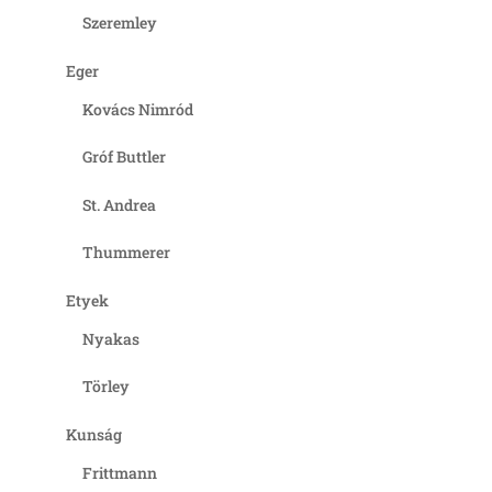
Szeremley
Eger
Kovács Nimród
Gróf Buttler
St. Andrea
Thummerer
Etyek
Nyakas
Törley
Kunság
Frittmann