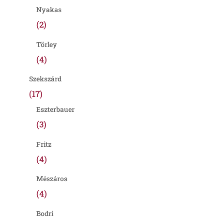
Nyakas
(2)
Törley
(4)
Szekszárd
(17)
Eszterbauer
(3)
Fritz
(4)
Mészáros
(4)
Bodri