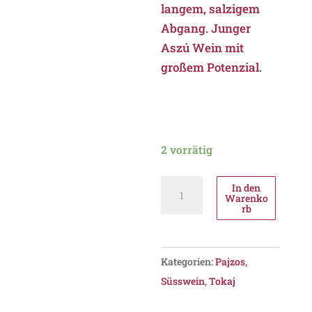
langem, salzigem
Abgang. Junger
Aszú Wein mit
großem Potenzial.
2 vorrätig
Pajzos
In den
Warenko
Tokaji
rb
5
Puttonyos
Aszú
Kategorien:
Pajzos
,
2017,
Süsswein
,
Tokaj
PDO