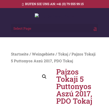
RUFEN SIE UNS AN:
+41 (0) 79 555 99 15
Select Page
Startseite
/
Weingebiete
/
Tokaj
/ Pajzos Tokaji
5 Puttonyos Aszú 2017, PDO Tokaj
Pajzos
Tokaji 5
Puttonyos
Aszú 2017,
PDO Tokaj