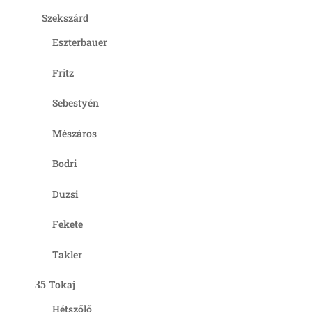
Szekszárd
Eszterbauer
Fritz
Sebestyén
Mészáros
Bodri
Duzsi
Fekete
Takler
Tokaj
Hétszőlő