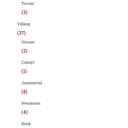
Tornai
(3)
Villány
(37)
Günzer
(2)
Csányi
(1)
Jammertal
(8)
Heumann
(4)
Bock