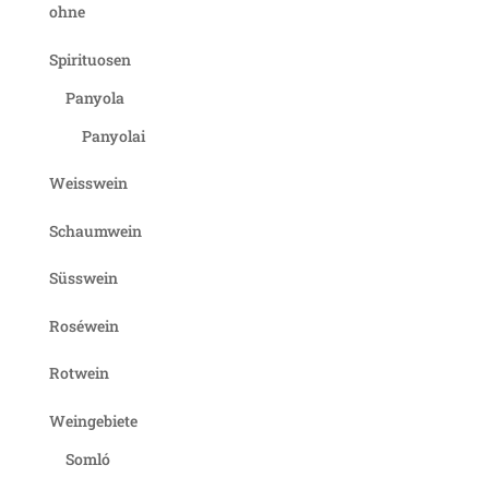
ohne
Spirituosen
Panyola
Panyolai
Weisswein
Schaumwein
Süsswein
Roséwein
Rotwein
Weingebiete
Somló