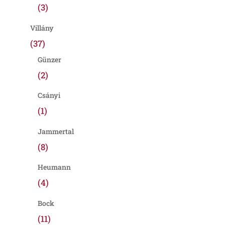
(3)
Villány
(37)
Günzer
(2)
Csányi
(1)
Jammertal
(8)
Heumann
(4)
Bock
(11)