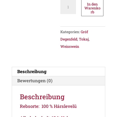
Gróf
In den
Warenko
Degenfeld
rb
Hárslevelű
"Terézia"
Organic
Kategorien:
Gróf
2022,
Degenfeld
,
Tokaj
,
PDO
Weisswein
Tokaj
Menge
Beschreibung
Bewertungen (0)
Beschreibung
Rebsorte: 100 % Hárslevelü