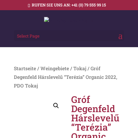
RUFEN SIE UNS AN:
+41 (0) 79 555 99 15
Select Page
Startseite
/
Weingebiete
/
Tokaj
/ Gróf
Degenfeld Hárslevelű “Terézia” Organic 2022,
PDO Tokaj
Gróf
Degenfeld
Hárslevelű
“Terézia”
Organic