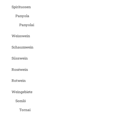
Spirituosen
Panyola
Panyolai
Weisswein
Schaumwein
Süsswein
Roséwein
Rotwein
Weingebiete
Somló
Tornai