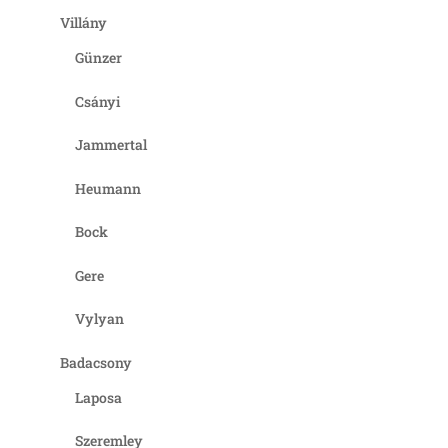
Villány
Günzer
Csányi
Jammertal
Heumann
Bock
Gere
Vylyan
Badacsony
Laposa
Szeremley