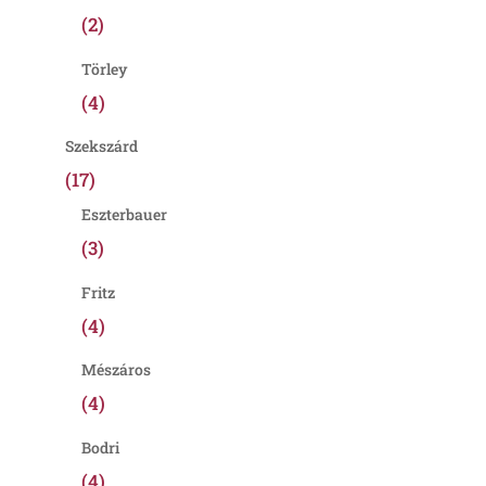
(2)
Törley
(4)
Szekszárd
(17)
Eszterbauer
(3)
Fritz
(4)
Mészáros
(4)
Bodri
(4)