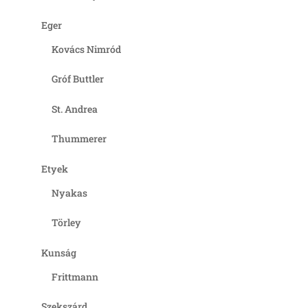
Eger
Kovács Nimród
Gróf Buttler
St. Andrea
Thummerer
Etyek
Nyakas
Törley
Kunság
Frittmann
Szekszárd