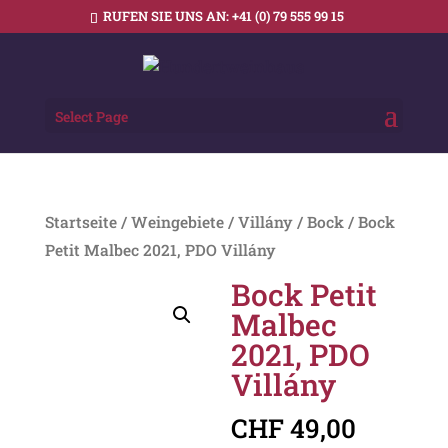
RUFEN SIE UNS AN:
+41 (0) 79 555 99 15
Select Page
Startseite
/
Weingebiete
/
Villány
/
Bock
/ Bock
Petit Malbec 2021, PDO Villány
Bock Petit
Malbec
2021, PDO
Villány
CHF
49,00