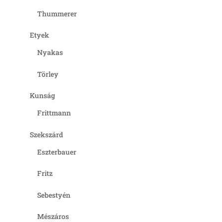
Thummerer
Etyek
Nyakas
Törley
Kunság
Frittmann
Szekszárd
Eszterbauer
Fritz
Sebestyén
Mészáros