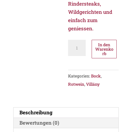
Rindersteaks,
Wildgerichten und
einfach zum
geniessen.
Bock
In den
Warenko
Petit
rb
Malbec
2021,
PDO
Kategorien:
Bock
,
Villány
Rotwein
,
Villány
Menge
Beschreibung
Bewertungen (0)