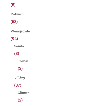
(5)
Rotwein
(58)
Weingebiete
(92)
Somló
(3)
Tornai
(3)
Villány
(37)
Günzer
(2)