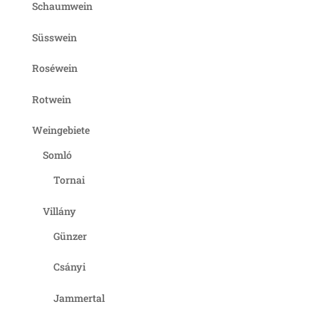
Schaumwein
Süsswein
Roséwein
Rotwein
Weingebiete
Somló
Tornai
Villány
Günzer
Csányi
Jammertal