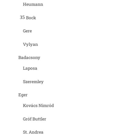
Heumann
Bock
Gere
Vylyan
Badacsony
Laposa
Szeremley
Eger
Kovács Nimród
Gróf Buttler
St. Andrea