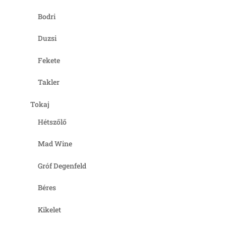
Bodri
Duzsi
Fekete
Takler
Tokaj
Hétszőlő
Mad Wine
Gróf Degenfeld
Béres
Kikelet