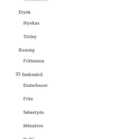
Etyek
Nyakas
Törley
Kunság
Frittmann
Szekszárd
Eszterbauer
Fritz
Sebestyén
Mészáros