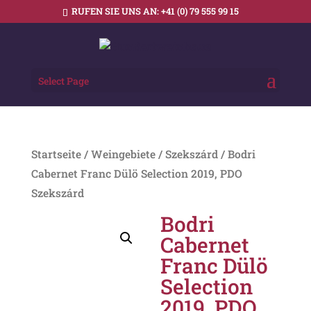
RUFEN SIE UNS AN:
+41 (0) 79 555 99 15
Select Page
Startseite
/
Weingebiete
/
Szekszárd
/ Bodri
Cabernet Franc Dülö Selection 2019, PDO
Szekszárd
Bodri
Cabernet
Franc Dülö
Selection
2019, PDO