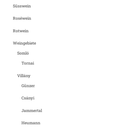
Süsswein
Roséwein
Rotwein
Weingebiete
Somló
Tornai
Villány
Günzer
Csányi
Jammertal
Heumann