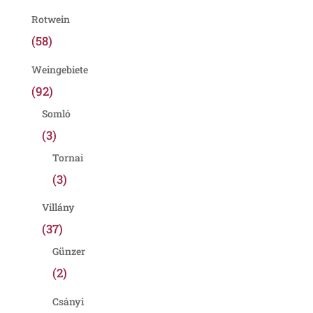
Rotwein
(58)
Weingebiete
(92)
Somló
(3)
Tornai
(3)
Villány
(37)
Günzer
(2)
Csányi