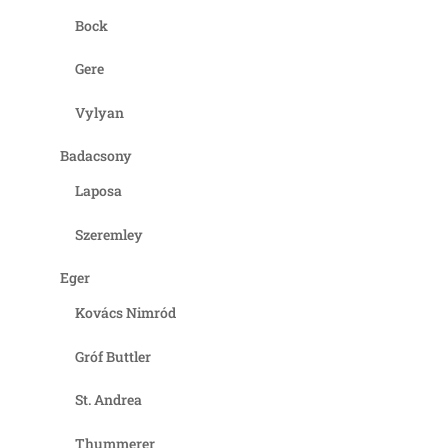
Bock
Gere
Vylyan
Badacsony
Laposa
Szeremley
Eger
Kovács Nimród
Gróf Buttler
St. Andrea
Thummerer