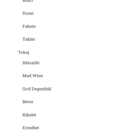
Bodri
Duzsi
Fekete
Takler
Tokaj
Hétszőlő
Mad Wine
Gróf Degenfeld
Béres
Kikelet
Erzsébet