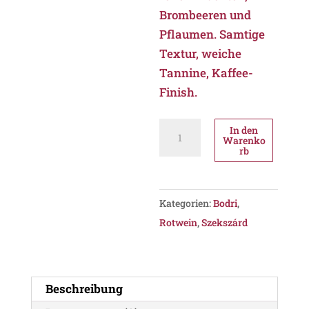
Brombeeren und
Pflaumen. Samtige
Textur, weiche
Tannine, Kaffee-
Finish.
Bodri
In den
Warenko
Cabernet
rb
Franc
Dülö
Selection
Kategorien:
Bodri
,
2019,
Rotwein
,
Szekszárd
PDO
Szekszárd
Menge
Beschreibung