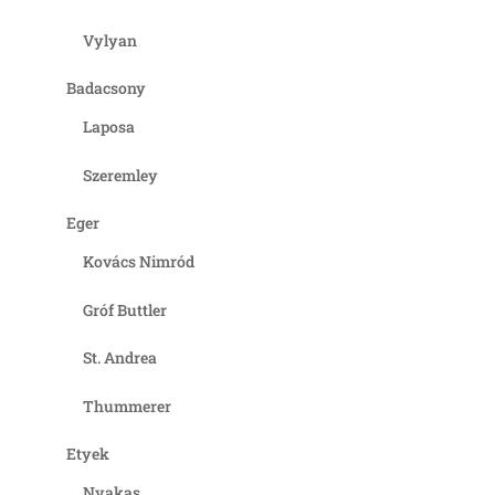
Vylyan
Badacsony
Laposa
Szeremley
Eger
Kovács Nimród
Gróf Buttler
St. Andrea
Thummerer
Etyek
Nyakas