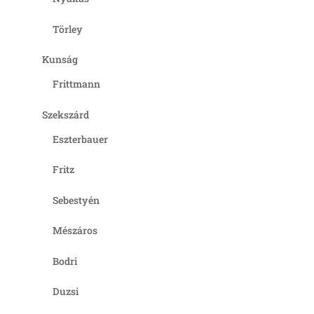
Törley
Kunság
Frittmann
Szekszárd
Eszterbauer
Fritz
Sebestyén
Mészáros
Bodri
Duzsi