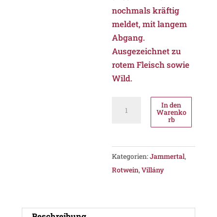
nochmals kräftig
meldet, mit langem
Abgang.
Ausgezeichnet zu
rotem Fleisch sowie
Wild.
Jammertal
In den
Warenko
Koh-
rb
I-
Noor
Cabernet
Kategorien:
Jammertal
,
Franc
Rotwein
,
Villány
2011,
PDO
Villány
Beschreibung