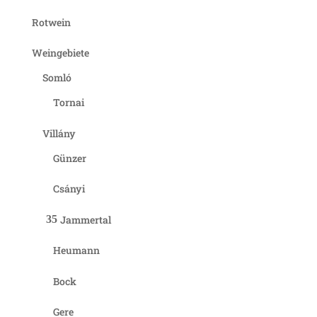
Rotwein
Weingebiete
Somló
Tornai
Villány
Günzer
Csányi
Jammertal
Heumann
Bock
Gere