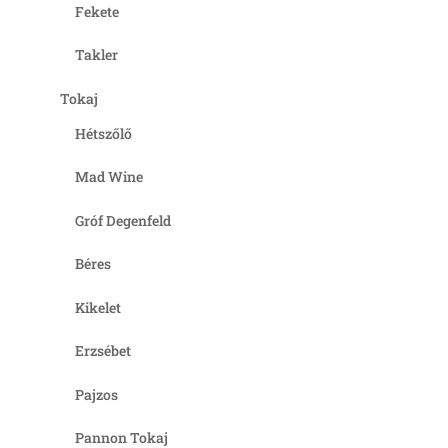
Fekete
Takler
Tokaj
Hétszőlő
Mad Wine
Gróf Degenfeld
Béres
Kikelet
Erzsébet
Pajzos
Pannon Tokaj