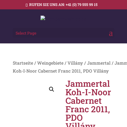
RUFEN SIE UNS AN:
+41 (0) 79 555 99 15
Select Page
Startseite
/
Weingebiete
/
Villány
/
Jammertal
/ Jamm
Koh-I-Noor Cabernet Franc 2011, PDO Villány
Jammertal
Koh-I-Noor
Cabernet
Franc 2011,
PDO
Villány