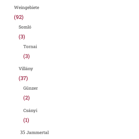
Weingebiete
(92)
Somló
(3)
Tornai
(3)
Villány
(37)
Günzer
(2)
Csányi
(1)
Jammertal